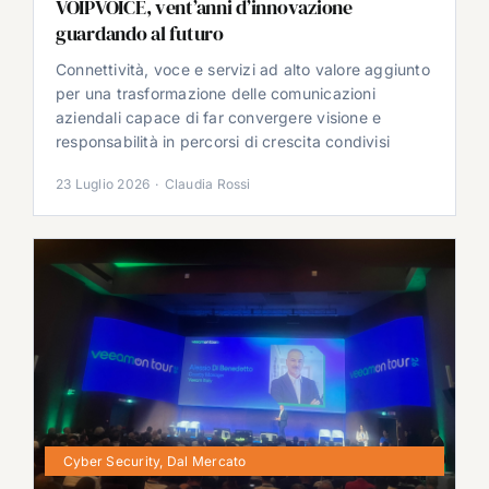
VOIPVOICE, vent’anni d’innovazione
guardando al futuro
Connettività, voce e servizi ad alto valore aggiunto
per una trasformazione delle comunicazioni
aziendali capace di far convergere visione e
responsabilità in percorsi di crescita condivisi
23 Luglio 2026
·
Claudia Rossi
Cyber Security
,
Dal Mercato