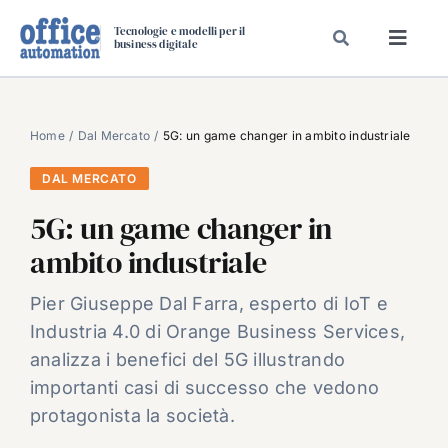
Salta
Tecnologie e modelli per il
al
business digitale
Toggl
contenuto
Navig
SPECIALI
SPECIAL PAPER
Home
Dal Mercato
5G: un game changer in ambito industriale
TAVOLE ROTONDE DI REDAZIONE
DAL MERCATO
DAL MERCATO
5G: un game changer in
CARRIERE
ambito industriale
VIDEO
Pier Giuseppe Dal Farra, esperto di IoT e
EVENTI
Industria 4.0 di Orange Business Services,
CHI SIAMO
analizza i benefici del 5G illustrando
importanti casi di successo che vedono
protagonista la società.