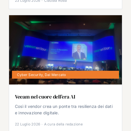
23 Luglio 2026
·
Claudia Rossi
Cyber Security
,
Dal Mercato
Veeam nel cuore dell’era AI
Così il vendor crea un ponte tra resilienza dei dati
e innovazione digitale.
22 Luglio 2026
·
A cura della redazione