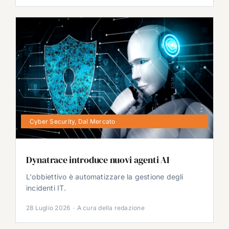
Cyber Security
,
Dal Mercato
Dynatrace introduce nuovi agenti AI
L'obbiettivo è automatizzare la gestione degli
incidenti IT.
28 Luglio 2026
·
A cura della redazione