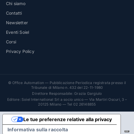
Chi siamo
Contatti
Newsletter
Eventi Soiel
Corsi
Privacy Policy
© Office Automation — Pubblicazione Periodica registrata presso il
Tribunale di Milano n. 432 del 22-11-1980
Direttore Responsabile: Grazia Gargiulo
Editore: Soiel International Srl a socio unico — Via Martiri Oscuri, 3 –
20125 Milano — Tel 02 26148855
Le tue preferenze relative alla privacy
Informativa sulla raccolta