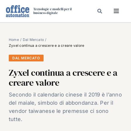
Salta
Tecnologie e modelli per il
al
business digitale
Toggl
contenuto
Navig
SPECIALI
SPECIAL PAPER
Home
Dal Mercato
Zyxel continua a crescere e a creare valore
TAVOLE ROTONDE DI REDAZIONE
DAL MERCATO
DAL MERCATO
Zyxel continua a crescere e a
CARRIERE
creare valore
VIDEO
EVENTI
Secondo il calendario cinese il 2019 è l’anno
del maiale, simbolo di abbondanza. Per il
CHI SIAMO
vendor taiwanese le premesse ci sono
tutte.