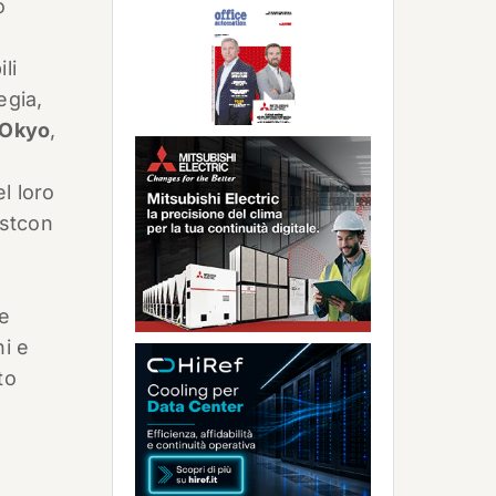
o
li
egia,
Okyo
,
l loro
estcon
ne
ni e
to