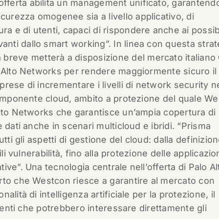
 offerta abilita un management unificato, garantend
sicurezza omogenee sia a livello applicativo, di
ura e di utenti, capaci di rispondere anche ai possibi
ivanti dallo smart working”. In linea con questa strat
 breve metterà a disposizione del mercato italiano
o Alto Networks per rendere maggiormente sicuro il
ese di incrementare i livelli di network security ne
 componente cloud, ambito a protezione del quale W
 Alto Networks che garantisce un’ampia copertura di
 dati anche in scenari multicloud e ibridi. “Prisma
tti gli aspetti di gestione del cloud: dalla definizio
li vulnerabilità, fino alla protezione delle applicazio
ve”. Una tecnologia centrale nell’offerta di Palo Al
rto che Westcon riesce a garantire al mercato con
alità di intelligenza artificiale per la protezione, il
identi che potrebbero interessare direttamente gli