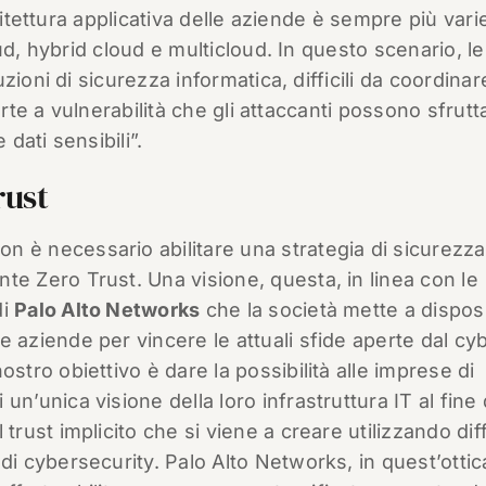
hitettura applicativa delle aziende è sempre più vari
ud, hybrid cloud e multicloud. In questo scenario, le
ioni di sicurezza informatica, difficili da coordinar
orte a vulnerabilità che gli attaccanti possono sfrutt
 dati sensibili”.
rust
n è necessario abilitare una strategia di sicurezz
nte Zero Trust. Una visione, questa, in linea con le
di
Palo Alto Networks
che la società mette a dispos
 e aziende per vincere le attuali sfide aperte dal cy
nostro obiettivo è dare la possibilità alle imprese di
 un’unica visione della loro infrastruttura IT al fine 
l trust implicito che si viene a creare utilizzando dif
i di cybersecurity. Palo Alto Networks, in quest’ottic