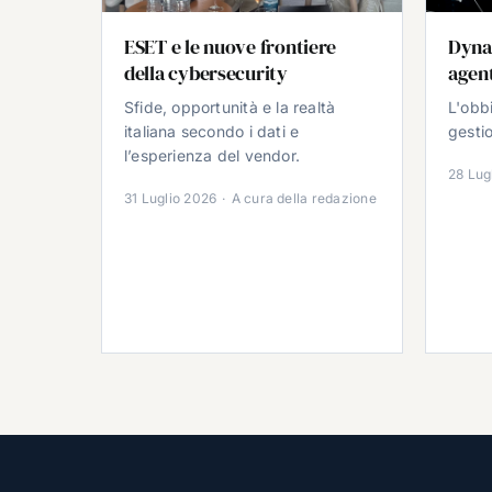
ESET e le nuove frontiere
Dyna
della cybersecurity
agent
Sfide, opportunità e la realtà
L'obb
italiana secondo i dati e
gestio
l’esperienza del vendor.
28 Lug
31 Luglio 2026
·
A cura della redazione