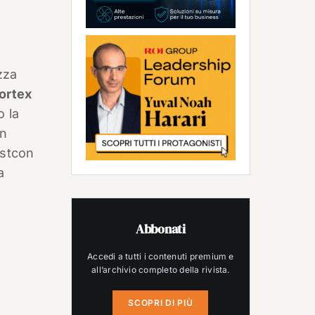
zza
ortex
o la
Un
estcon
a
Abbonati
Accedi a tutti i contenuti premium e
all’archivio completo della rivista.
SCOPRI DI PIÙ