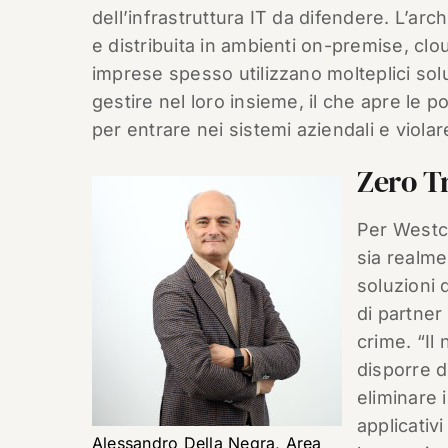
dell’infrastruttura IT da difendere. L’arc
e distribuita in ambienti on-premise, clo
imprese spesso utilizzano molteplici soluz
gestire nel loro insieme, il che apre le p
per entrare nei sistemi aziendali e violare
Zero T
Per Westco
sia realme
soluzioni 
di partner
crime. “Il 
disporre di
eliminare i
applicativ
Alessandro Della Negra, Area