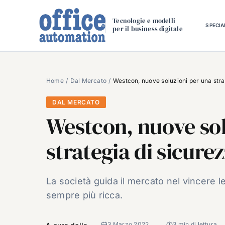
Salta
al
Tecnologie e modelli
SPECIA
per il business digitale
contenuto
Home
Dal Mercato
Westcon, nuove soluzioni per una stra
DAL MERCATO
Westcon, nuove sol
strategia di sicure
La società guida il mercato nel vincere l
sempre più ricca.
3 Marzo 2022
3 min di lettura