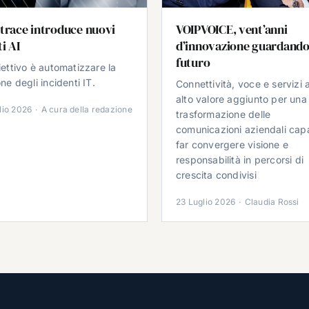
trace introduce nuovi
VOIPVOICE, vent’anni
i AI
d’innovazione guardando
futuro
iettivo è automatizzare la
ne degli incidenti IT.
Connettività, voce e servizi 
alto valore aggiunto per una
lio 2026
·
A cura della redazione
trasformazione delle
comunicazioni aziendali cap
far convergere visione e
responsabilità in percorsi di
crescita condivisi
23 Luglio 2026
·
Claudia Rossi