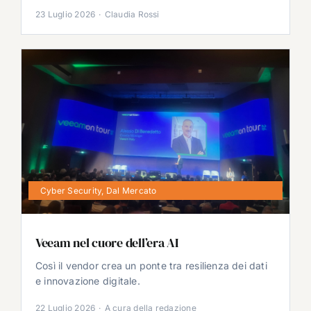
23 Luglio 2026
·
Claudia Rossi
Cyber Security
,
Dal Mercato
Veeam nel cuore dell’era AI
Così il vendor crea un ponte tra resilienza dei dati
e innovazione digitale.
22 Luglio 2026
·
A cura della redazione