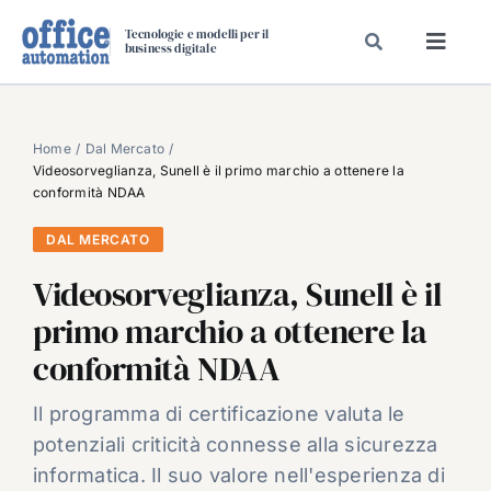
Salta
Tecnologie e modelli per il
al
business digitale
Toggl
contenuto
Navig
SPECIALI
SPECIAL PAPER
Home
Dal Mercato
Videosorveglianza, Sunell è il primo marchio a ottenere la
TAVOLE ROTONDE DI REDAZIONE
conformità NDAA
DAL MERCATO
DAL MERCATO
CARRIERE
Videosorveglianza, Sunell è il
VIDEO
primo marchio a ottenere la
EVENTI
conformità NDAA
CHI SIAMO
Il programma di certificazione valuta le
potenziali criticità connesse alla sicurezza
informatica. Il suo valore nell'esperienza di