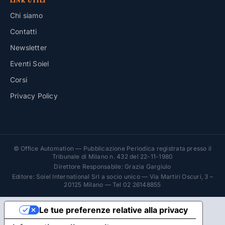
LINK UTILI
Chi siamo
Contatti
Newsletter
Eventi Soiel
Corsi
Privacy Policy
© Office Automation — Pubblicazione Periodica registrata presso il
Tribunale di Milano n. 432 del 22-11-1980
Direttore Responsabile: Grazia Gargiulo
Editore: Soiel International Srl a socio unico — Via Martiri Oscuri, 3 –
20125 Milano — Tel 02 26148855
Le tue preferenze relative alla privacy