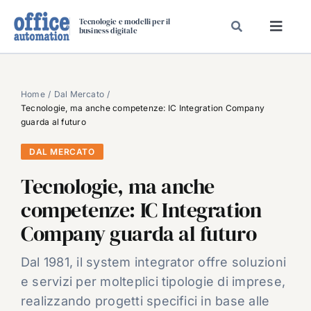
Salta
Tecnologie e modelli per il
al
business digitale
Toggl
contenuto
Navig
SPECIALI
SPECIAL PAPER
Home
Dal Mercato
Tecnologie, ma anche competenze: IC Integration Company
TAVOLE ROTONDE DI REDAZIONE
guarda al futuro
DAL MERCATO
DAL MERCATO
CARRIERE
Tecnologie, ma anche
VIDEO
competenze: IC Integration
EVENTI
Company guarda al futuro
CHI SIAMO
Dal 1981, il system integrator offre soluzioni
e servizi per molteplici tipologie di imprese,
realizzando progetti specifici in base alle