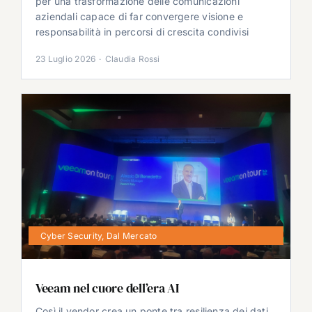
per una trasformazione delle comunicazioni
aziendali capace di far convergere visione e
responsabilità in percorsi di crescita condivisi
23 Luglio 2026
·
Claudia Rossi
Cyber Security
,
Dal Mercato
Veeam nel cuore dell’era AI
Così il vendor crea un ponte tra resilienza dei dati