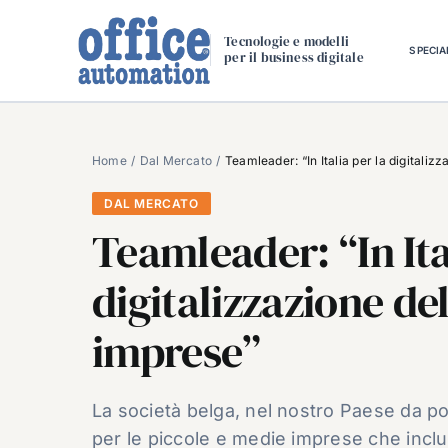
Salta
al
Tecnologie e modelli
SPECIA
per il business digitale
contenuto
Home
Dal Mercato
Teamleader: “In Italia per la digitaliz
DAL MERCATO
Teamleader: “In Ita
digitalizzazione de
imprese”
La società belga, nel nostro Paese da p
per le piccole e medie imprese che includ