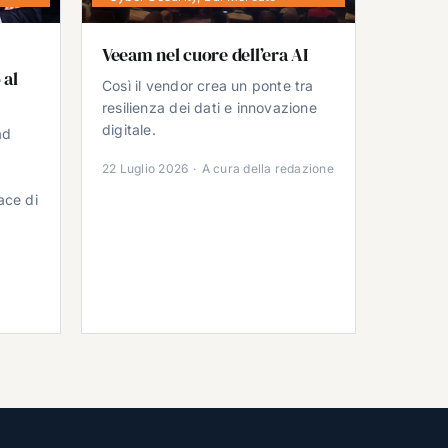
Veeam nel cuore dell’era AI
 al
Così il vendor crea un ponte tra
resilienza dei dati e innovazione
digitale.
ad
22 Luglio 2026
·
A cura della redazione
ace di