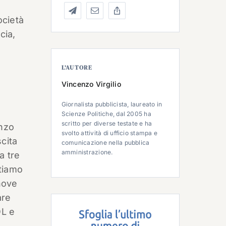
ocietà
cia,
L’AUTORE
Vincenzo Virgilio
Giornalista pubblicista, laureato in
Scienze Politiche, dal 2005 ha
scritto per diverse testate e ha
enzo
svolto attività di ufficio stampa e
scita
comunicazione nella pubblica
amministrazione.
a tre
stiamo
nove
are
QL e