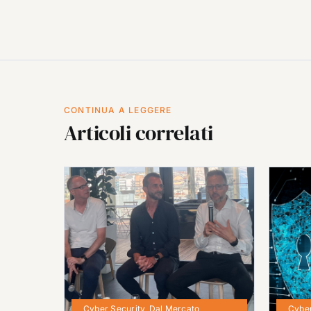
CONTINUA A LEGGERE
Articoli correlati
Cyber Security
,
Dal Mercato
Cyber