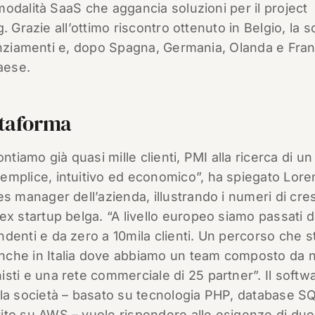
odalità SaaS che aggancia soluzioni per il project
 Grazie all’ottimo riscontro ottenuto in Belgio, la s
anziamenti e, dopo Spagna, Germania, Olanda e Fran
aese.
ttaforma
contiamo già quasi mille clienti, PMI alla ricerca di un
emplice, intuitivo ed economico”, ha spiegato Lor
les manager dell’azienda, illustrando i numeri di cre
 ex startup belga. “A livello europeo siamo passati d
ndenti e da zero a 10mila clienti. Un percorso che 
nche in Italia dove abbiamo un team composto da 
isti e una rete commerciale di 25 partner”. Il softw
lla società – basato su tecnologia PHP, database S
ito su AWS – vuole rispondere alle esigenze di due