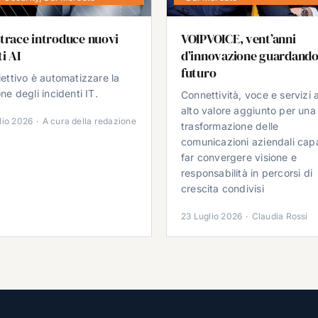
trace introduce nuovi
VOIPVOICE, vent’anni
i AI
d’innovazione guardando
futuro
iettivo è automatizzare la
ne degli incidenti IT.
Connettività, voce e servizi 
alto valore aggiunto per una
lio 2026
·
A cura della redazione
trasformazione delle
comunicazioni aziendali cap
far convergere visione e
responsabilità in percorsi di
crescita condivisi
23 Luglio 2026
·
Claudia Rossi