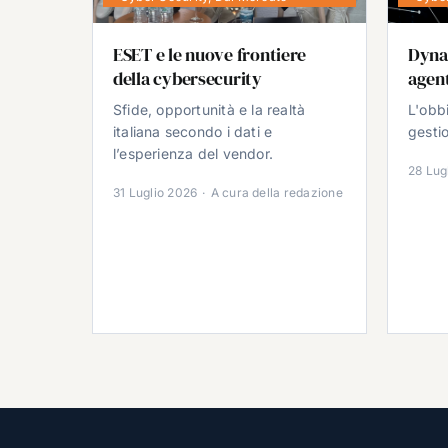
ESET e le nuove frontiere
Dyna
della cybersecurity
agent
Sfide, opportunità e la realtà
L'obb
italiana secondo i dati e
gestio
l’esperienza del vendor.
28 Lug
31 Luglio 2026
·
A cura della redazione