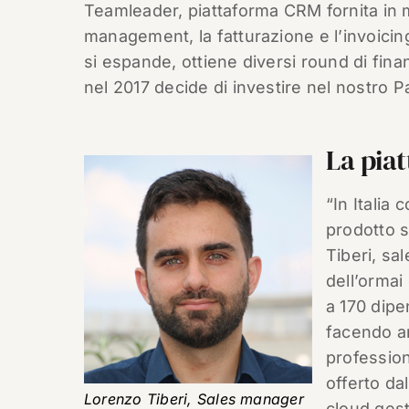
Teamleader, piattaforma CRM fornita in m
management, la fatturazione e l’invoicing.
si espande, ottiene diversi round di fin
nel 2017 decide di investire nel nostro P
La pia
“In Italia 
prodotto s
Tiberi, sa
dell’ormai
a 170 dipe
facendo a
profession
offerto da
Lorenzo Tiberi, Sales manager
cloud gest