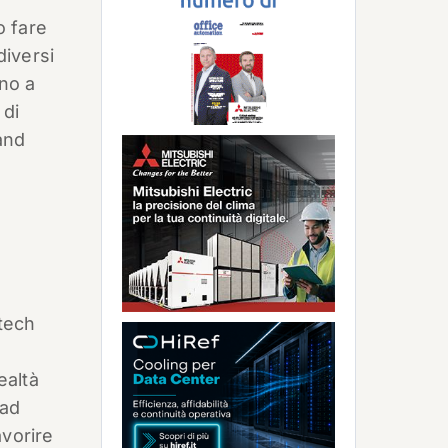
o fare
diversi
ono a
 di
and
 tech
ealtà
ead
avorire