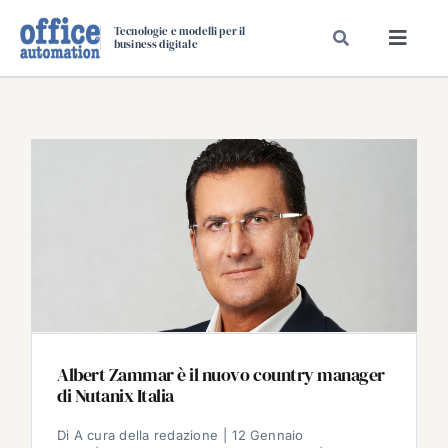
Salta
Tecnologie e modelli per il
al
business digitale
Toggl
contenuto
Navig
SPECIALI
SPECIAL PAPER
TAVOLE ROTONDE DI REDAZIONE
DAL MERCATO
CARRIERE
VIDEO
EVENTI
CHI SIAMO
Albert Zammar è il nuovo country manager
di Nutanix Italia
Di
A cura della redazione
|
12 Gennaio