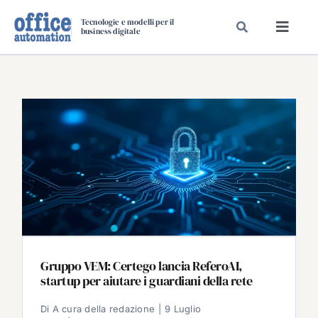
Salta
Tecnologie e modelli per il
al
business digitale
Toggl
contenuto
Navig
SPECIALI
SPECIAL PAPER
TAVOLE ROTONDE DI REDAZIONE
DAL MERCATO
CARRIERE
VIDEO
EVENTI
CHI SIAMO
Gruppo VEM: Certego lancia ReferoAI,
startup per aiutare i guardiani della rete
Di
A cura della redazione
|
9 Luglio