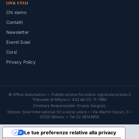
LINK UTILI
Chi siamo
Contatti
Newsletter
Eventi Soiel
Corsi
Privacy Policy
© Office Automation — Pubblicazione Periodica registrata presso il
Tribunale di Milano n. 432 del 22-11-1980
Direttore Responsabile: Grazia Gargiulo
Editore: Soiel International Srl a socio unico — Via Martiri Oscuri, 3 –
20125 Milano — Tel 02 26148855
Le tue preferenze relative alla privacy