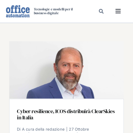
Salta
Tecnologie e modelli per il
al
business digitale
Toggl
contenuto
Navig
SPECIALI
SPECIAL PAPER
TAVOLE ROTONDE DI REDAZIONE
DAL MERCATO
CARRIERE
VIDEO
EVENTI
CHI SIAMO
Cyber resilience, ICOS distribuirà ClearSkies
in Italia
Di
A cura della redazione
|
27 Ottobre