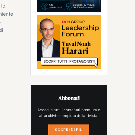
 le
niente
e
di
Abbonati
Accedi a tutti i contenuti premium e
all’archivio completo della rivista.
SCOPRI DI PIÙ