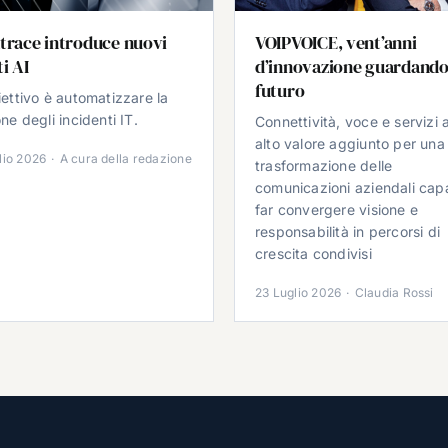
trace introduce nuovi
VOIPVOICE, vent’anni
i AI
d’innovazione guardando
futuro
iettivo è automatizzare la
ne degli incidenti IT.
Connettività, voce e servizi 
alto valore aggiunto per una
lio 2026
·
A cura della redazione
trasformazione delle
comunicazioni aziendali cap
far convergere visione e
responsabilità in percorsi di
crescita condivisi
23 Luglio 2026
·
Claudia Rossi