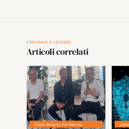
CONTINUA A LEGGERE
Articoli correlati
Cyber Security
,
Dal Mercato
Cyber