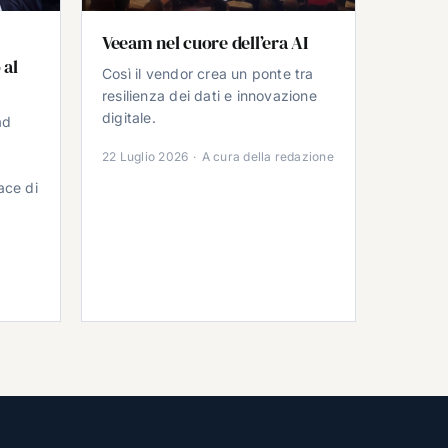
Veeam nel cuore dell’era AI
 al
Così il vendor crea un ponte tra
resilienza dei dati e innovazione
digitale.
ad
22 Luglio 2026
·
A cura della redazione
ace di