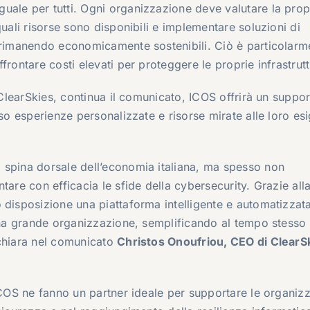
uale per tutti. Ogni organizzazione deve valutare la prop
quali risorse sono disponibili e implementare soluzioni di
r rimanendo economicamente sostenibili. Ciò è particolarm
frontare costi elevati per proteggere le proprie infrastrutt
i ClearSkies, continua il comunicato, ICOS offrirà un suppo
rso esperienze personalizzate e risorse mirate alle loro es
 spina dorsale dell’economia italiana, ma spesso non
tare con efficacia le sfide della cybersecurity. Grazie all
 disposizione una piattaforma intelligente e automatizzat
 una grande organizzazione, semplificando al tempo stesso 
ichiara nel comunicato
Christos Onoufriou, CEO di ClearS
ICOS ne fanno un partner ideale per supportare le organiz