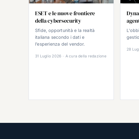
ESET e le nuove frontiere
Dyna
della cybersecurity
agent
Sfide, opportunità e la realtà
L'obb
italiana secondo i dati e
gestio
l’esperienza del vendor.
28 Lug
31 Luglio 2026
·
A cura della redazione