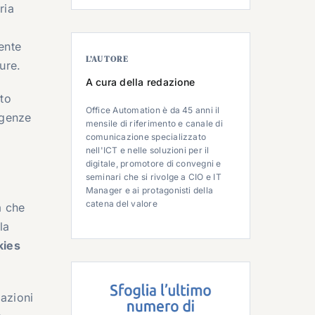
ria
ente
L’AUTORE
ure.
A cura della redazione
rto
Office Automation è da 45 anni il
igenze
mensile di riferimento e canale di
comunicazione specializzato
nell'ICT e nelle soluzioni per il
digitale, promotore di convegni e
seminari che si rivolge a CIO e IT
a
Manager e ai protagonisti della
catena del valore
a che
la
kies
zazioni