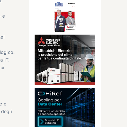
a.
o e
nel
logico.
a IT.
ui
le e
 degli