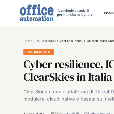
Salta
al
Tecnologie e modelli
SPECIA
per il business digitale
contenuto
Home
Dal Mercato
Cyber resilience, ICOS distribuirà Clea
DAL MERCATO
Cyber resilience, I
ClearSkies in Italia
ClearSkies è una piattaforma di Threat 
modulare, cloud-native e basata su intell
27 Ottobre 2025
3 min di lettura