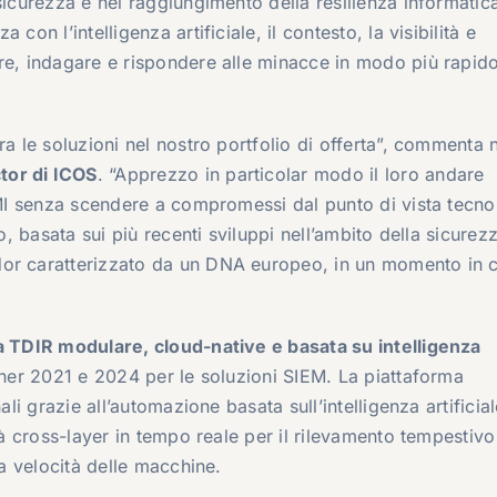
sicurezza e nel raggiungimento della resilienza informatic
con l’intelligenza artificiale, il contesto, la visibilità e
re, indagare e rispondere alle minacce in modo più rapid
ra le soluzioni nel nostro portfolio di offerta”, commenta 
tor di ICOS
. “Apprezzo in particolar modo il loro andare
 PMI senza scendere a compromessi dal punto di vista tecno
o, basata sui più recenti sviluppi nell’ambito della sicurezz
dor caratterizzato da un DNA europeo, in un momento in c
 TDIR modulare, cloud-native e basata su intelligenza
tner 2021 e 2024 per le soluzioni SIEM. La piattaforma
ali grazie all’automazione basata sull’intelligenza artificia
tà cross-layer in tempo reale per il rilevamento tempestivo
la velocità delle macchine.