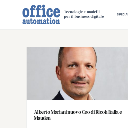
Salta
al
Tecnologie e modelli
SPECIA
per il business digitale
contenuto
Alberto Mariani nuovo Ceo di Ricoh Italia e
Mauden