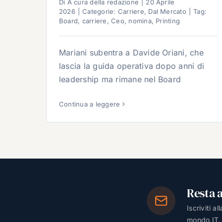
Di
A cura della redazione
|
20 Aprile
2026
|
Categorie:
Carriere
,
Dal Mercato
|
Tag:
Board
,
carriere
,
Ceo
,
nomina
,
Printing
Mariani subentra a Davide Oriani, che
lascia la guida operativa dopo anni di
leadership ma rimane nel Board
Continua a leggere
Resta 
Iscriviti a
mondo IT.