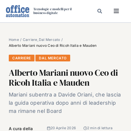
Salta
Tecnologie e modelli per il
al
business digitale
Toggl
contenuto
Navig
SPECIALI
SPECIAL PAPER
Home
Carriere
Dal Mercato
Alberto Mariani nuovo Ceo di Ricoh Italia e Mauden
TAVOLE ROTONDE DI REDAZIONE
CARRIERE
DAL MERCATO
DAL MERCATO
Alberto Mariani nuovo Ceo di
CARRIERE
Ricoh Italia e Mauden
VIDEO
EVENTI
Mariani subentra a Davide Oriani, che lascia
la guida operativa dopo anni di leadership
CHI SIAMO
ma rimane nel Board
20 Aprile 2026
2 min di lettura
A cura della