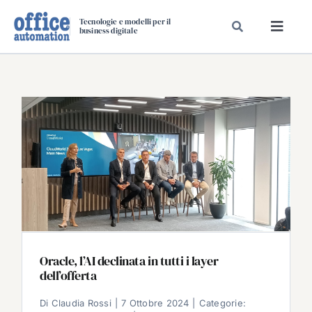
Salta
Tecnologie e modelli per il
al
business digitale
Toggl
contenuto
Navig
SPECIALI
SPECIAL PAPER
TAVOLE ROTONDE DI REDAZIONE
DAL MERCATO
CARRIERE
VIDEO
EVENTI
CHI SIAMO
Oracle, l’AI declinata in tutti i layer
dell’offerta
Di
Claudia Rossi
|
7 Ottobre 2024
|
Categorie: