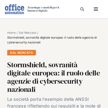
Salta
Tecnologie e modelli per il
al
business digitale
Toggl
contenuto
Navig
SPECIALI
SPECIAL PAPER
Home
Dal Mercato
Stormshield, sovranità digitale europea: il ruolo delle agenzie di
TAVOLE ROTONDE DI REDAZIONE
cybersecurity nazionali
DAL MERCATO
DAL MERCATO
CARRIERE
Stormshield, sovranità
VIDEO
digitale europea: il ruolo delle
EVENTI
agenzie di cybersecurity
CHI SIAMO
nazionali
La società porta l’esempio della ANSSI
francese riflettendo sui requisiti e la mole di