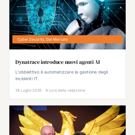
Cyber Security
,
Dal Mercato
Dynatrace introduce nuovi agenti AI
L'obbiettivo è automatizzare la gestione degli
incidenti IT.
28 Luglio 2026
·
A cura della redazione