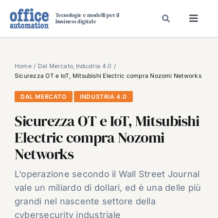
Salta
Tecnologie e modelli per il
al
business digitale
Toggl
contenuto
Navig
SPECIALI
SPECIAL PAPER
Home
Dal Mercato
Industria 4.0
Sicurezza OT e IoT, Mitsubishi Electric compra Nozomi Networks
TAVOLE ROTONDE DI REDAZIONE
DAL MERCATO
INDUSTRIA 4.0
DAL MERCATO
Sicurezza OT e IoT, Mitsubishi
CARRIERE
Electric compra Nozomi
VIDEO
Networks
EVENTI
CHI SIAMO
L’operazione secondo il Wall Street Journal
vale un miliardo di dollari, ed è una delle più
grandi nel nascente settore della
cybersecurity industriale