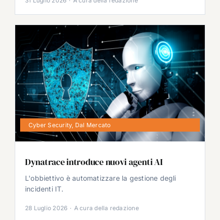
31 Luglio 2026
·
A cura della redazione
Cyber Security
,
Dal Mercato
Dynatrace introduce nuovi agenti AI
L'obbiettivo è automatizzare la gestione degli
incidenti IT.
28 Luglio 2026
·
A cura della redazione