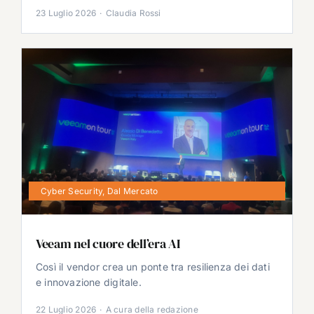
23 Luglio 2026
·
Claudia Rossi
Cyber Security
,
Dal Mercato
Veeam nel cuore dell’era AI
Così il vendor crea un ponte tra resilienza dei dati
e innovazione digitale.
22 Luglio 2026
·
A cura della redazione