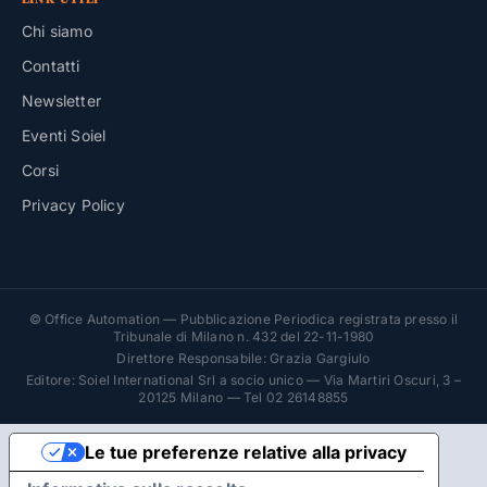
Chi siamo
Contatti
Newsletter
Eventi Soiel
Corsi
Privacy Policy
© Office Automation — Pubblicazione Periodica registrata presso il
Tribunale di Milano n. 432 del 22-11-1980
Direttore Responsabile: Grazia Gargiulo
Editore: Soiel International Srl a socio unico — Via Martiri Oscuri, 3 –
20125 Milano — Tel 02 26148855
Le tue preferenze relative alla privacy