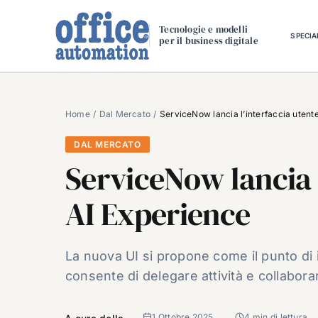
Salta
al
Tecnologie e modelli
SPECIA
per il business digitale
contenuto
Home
Dal Mercato
ServiceNow lancia l’interfaccia utent
DAL MERCATO
ServiceNow lancia l
AI Experience
La nuova UI si propone come il punto di i
consente di delegare attività e collabora
1 Ottobre 2025
4 min di lettura