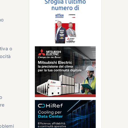
mo
tiva o
ocità
io
ere
roblemi