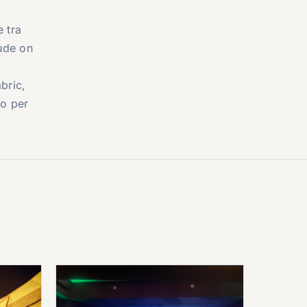
e tra
aude on
bric,
to per