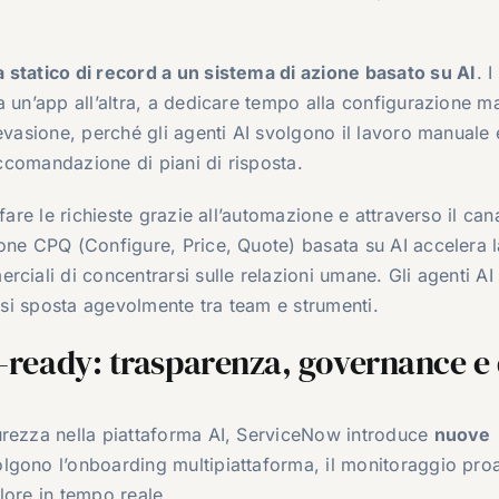
 statico di record a un sistema di azione basato su AI
. I
a un’app all’altra, a dedicare tempo alla configurazione m
evasione, perché gli agenti AI svolgono il lavoro manuale 
accomandazione di piani di risposta.
fare le richieste grazie all’automazione e attraverso il can
one CPQ (Configure, Price, Quote) basata su AI accelera l
ciali di concentrarsi sulle relazioni umane. Gli agenti AI 
o si sposta agevolmente tra team e strumenti.
e-ready: trasparenza, governance e 
urezza nella piattaforma AI, ServiceNow introduce
nuove
lgono l’onboarding multipiattaforma, il monitoraggio proa
alore in tempo reale.