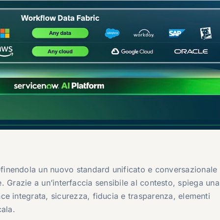
efinendola un nuovo standard unificato e conversazionale
rise. Grazie a un’interfaccia sensibile al contesto, spiega un
e integrata, sicurezza, fiducia e trasparenza, elementi
ala.