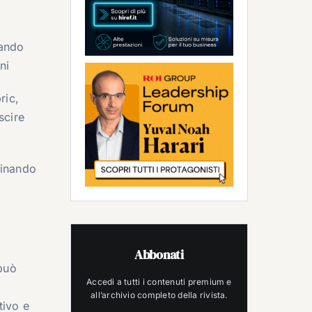
cando
ni
ric,
scire
minando
Abbonati
 può
Accedi a tutti i contenuti premium e
a
all’archivio completo della rivista.
tivo e