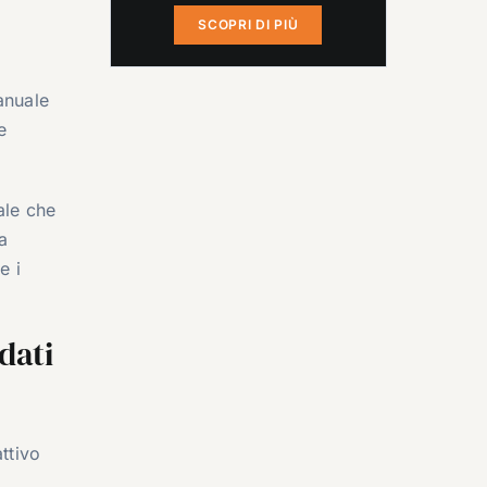
SCOPRI DI PIÙ
anuale
e
ale che
a
e i
dati
ttivo