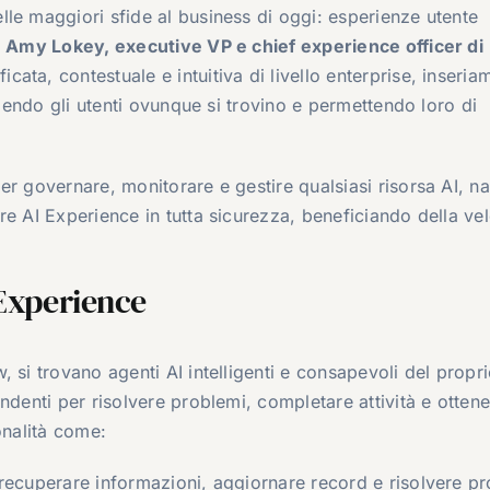
le maggiori sfide al business di oggi: esperienze utente
a
Amy Lokey, executive VP e chief experience officer di
cata, contestuale e intuitiva di livello enterprise, inseria
ngendo gli utenti ovunque si trovino e permettendo loro di
r governare, monitorare e gestire qualsiasi risorsa AI, na
e AI Experience in tutta sicurezza, beneficiando della vel
 Experience
 si trovano agenti AI intelligenti e consapevoli del propr
ndenti per risolvere problemi, completare attività e otten
onalità come:
recuperare informazioni, aggiornare record e risolvere p