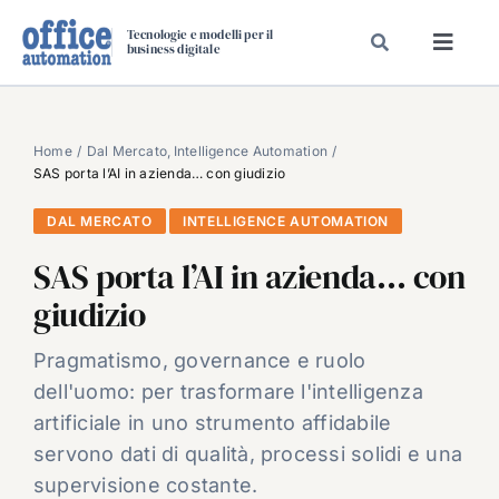
Salta
Tecnologie e modelli per il
al
business digitale
Toggl
contenuto
Navig
SPECIALI
SPECIAL PAPER
Home
Dal Mercato
Intelligence Automation
SAS porta l’AI in azienda… con giudizio
TAVOLE ROTONDE DI REDAZIONE
DAL MERCATO
INTELLIGENCE AUTOMATION
DAL MERCATO
SAS porta l’AI in azienda… con
CARRIERE
giudizio
VIDEO
EVENTI
Pragmatismo, governance e ruolo
dell'uomo: per trasformare l'intelligenza
CHI SIAMO
artificiale in uno strumento affidabile
servono dati di qualità, processi solidi e una
supervisione costante.