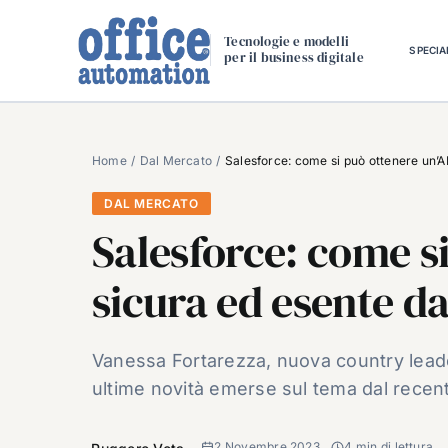
Salta
al
Tecnologie e modelli
SPECIA
per il business digitale
contenuto
Home
Dal Mercato
Salesforce: come si può ottenere un’AI
DAL MERCATO
Salesforce: come si
sicura ed esente da 
Vanessa Fortarezza, nuova country leader
ultime novità emerse sul tema dal recen
2 Novembre 2023
4 min di lettura