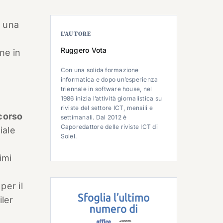
e una
L’AUTORE
Ruggero Vota
ne in
Con una solida formazione
informatica e dopo un’esperienza
triennale in software house, nel
1986 inizia l’attività giornalistica su
riviste del settore ICT, mensili e
corso
settimanali. Dal 2012 è
Caporedattore delle riviste ICT di
iale
Soiel.
imi
per il
iler