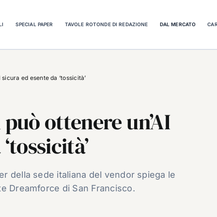
LI
SPECIAL PAPER
TAVOLE ROTONDE DI REDAZIONE
DAL MERCATO
CAR
 sicura ed esente da ‘tossicità’
 può ottenere un’AI
‘tossicità’
 della sede italiana del vendor spiega le
te Dreamforce di San Francisco.