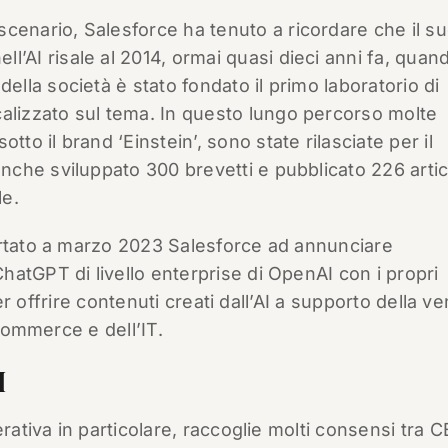
scenario, Salesforce ha tenuto a ricordare che il s
ll’AI risale al 2014, ormai quasi dieci anni fa, quan
 della società è stato fondato il primo laboratorio di
calizzato sul tema. In questo lungo percorso molte
sotto il brand ‘Einstein’, sono state rilasciate per il
che sviluppato 300 brevetti e pubblicato 226 artic
le.
ortato a marzo 2023 Salesforce ad annunciare
atGPT di livello enterprise di OpenAI con i propri
per offrire contenuti creati dall’AI a supporto della ve
ecommerce e dell’IT.
I
erativa in particolare, raccoglie molti consensi tra 