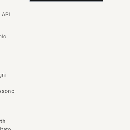
, API
olo
gni
ossono
uth
ltato