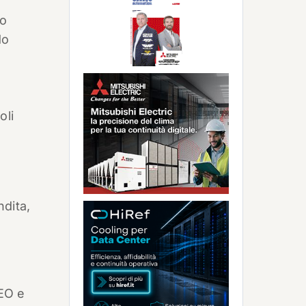
uo
do
oli
ndita,
CEO e