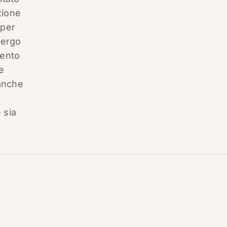
zione
 per
gergo
mento
e
 anche
,
 sia