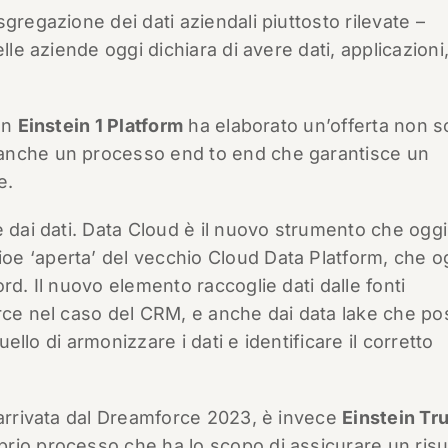
gregazione dei dati aziendali piuttosto rilevate –
lle aziende oggi dichiara di avere dati, applicazioni
con
Einstein 1 Platform
ha elaborato un’offerta non s
anche un processo end to end che garantisce un
e.
e dai dati. Data Cloud è il nuovo strumento che oggi
e ‘aperta’ del vecchio Cloud Data Platform, che o
rd. Il nuovo elemento raccoglie dati dalle fonti
orce nel caso del CRM, e anche dai data lake che p
uello di armonizzare i dati e identificare il corretto
 arrivata dal Dreamforce 2023, è invece
Einstein Tr
rio processo che ha lo scopo di assicurare un risu