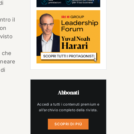
di
ntro il
non
visto
e che
lineare
 di
Abbonati
Accedi a tutti i contenuti premium e
a
all’archivio completo della rivista.
SCOPRI DI PIÙ