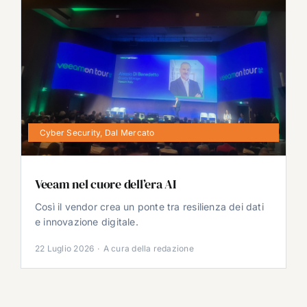
Cyber Security
,
Dal Mercato
Veeam nel cuore dell’era AI
Così il vendor crea un ponte tra resilienza dei dati
e innovazione digitale.
22 Luglio 2026
·
A cura della redazione