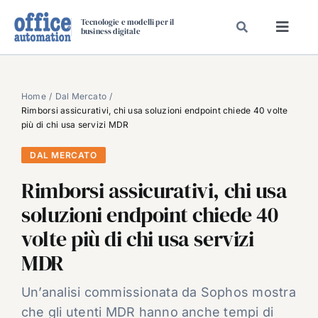
Salta
Tecnologie e modelli per il
al
business digitale
Toggl
contenuto
Navig
SPECIALI
SPECIAL PAPER
Home
Dal Mercato
Rimborsi assicurativi, chi usa soluzioni endpoint chiede 40 volte
TAVOLE ROTONDE DI REDAZIONE
più di chi usa servizi MDR
DAL MERCATO
DAL MERCATO
CARRIERE
Rimborsi assicurativi, chi usa
VIDEO
soluzioni endpoint chiede 40
EVENTI
volte più di chi usa servizi
CHI SIAMO
MDR
Un’analisi commissionata da Sophos mostra
che gli utenti MDR hanno anche tempi di