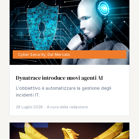
Cyber Security
,
Dal Mercato
Dynatrace introduce nuovi agenti AI
L'obbiettivo è automatizzare la gestione degli
incidenti IT.
28 Luglio 2026
·
A cura della redazione