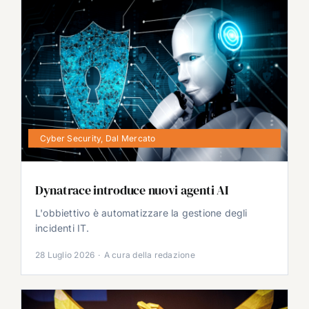
Cyber Security
,
Dal Mercato
Dynatrace introduce nuovi agenti AI
L'obbiettivo è automatizzare la gestione degli
incidenti IT.
28 Luglio 2026
·
A cura della redazione