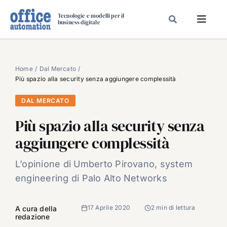
Salta
Tecnologie e modelli per il
al
business digitale
Toggl
contenuto
Navig
SPECIALI
SPECIAL PAPER
Home
Dal Mercato
Più spazio alla security senza aggiungere complessità
TAVOLE ROTONDE DI REDAZIONE
DAL MERCATO
DAL MERCATO
Più spazio alla security senza
CARRIERE
aggiungere complessità
VIDEO
EVENTI
L’opinione di Umberto Pirovano, system
engineering di Palo Alto Networks
CHI SIAMO
17 Aprile 2020
2 min di lettura
A cura della
redazione