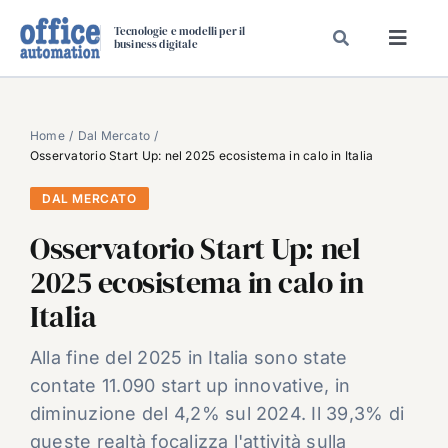
Salta
Tecnologie e modelli per il
al
business digitale
Toggl
contenuto
Navig
SPECIALI
SPECIAL PAPER
Home
Dal Mercato
Osservatorio Start Up: nel 2025 ecosistema in calo in Italia
TAVOLE ROTONDE DI REDAZIONE
DAL MERCATO
DAL MERCATO
Osservatorio Start Up: nel
CARRIERE
2025 ecosistema in calo in
VIDEO
Italia
EVENTI
CHI SIAMO
Alla fine del 2025 in Italia sono state
contate 11.090 start up innovative, in
diminuzione del 4,2% sul 2024. Il 39,3% di
queste realtà focalizza l'attività sulla