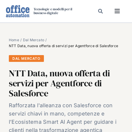
Salta
Tecnologie e modelli per il
al
business digitale
Toggl
contenuto
Navig
SPECIALI
SPECIAL PAPER
Home
Dal Mercato
NTT Data, nuova offerta di servizi per Agentforce di Salesforce
TAVOLE ROTONDE DI REDAZIONE
DAL MERCATO
DAL MERCATO
NTT Data, nuova offerta di
CARRIERE
servizi per Agentforce di
VIDEO
Salesforce
EVENTI
CHI SIAMO
Rafforzata l'alleanza con Salesforce con
servizi chiavi in mano, competenze e
l’Ecosistema Smart AI Agent per guidare i
clienti nella trasformazione agentica