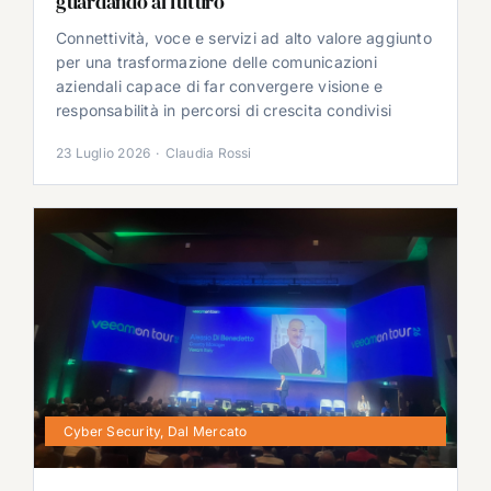
guardando al futuro
Connettività, voce e servizi ad alto valore aggiunto
per una trasformazione delle comunicazioni
aziendali capace di far convergere visione e
responsabilità in percorsi di crescita condivisi
23 Luglio 2026
·
Claudia Rossi
Cyber Security
,
Dal Mercato