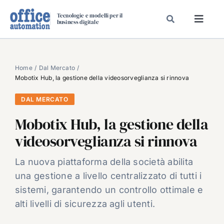
Salta
Tecnologie e modelli per il
al
business digitale
Toggl
contenuto
Navig
SPECIALI
SPECIAL PAPER
Home
Dal Mercato
Mobotix Hub, la gestione della videosorveglianza si rinnova
TAVOLE ROTONDE DI REDAZIONE
DAL MERCATO
DAL MERCATO
Mobotix Hub, la gestione della
CARRIERE
videosorveglianza si rinnova
VIDEO
EVENTI
La nuova piattaforma della società abilita
una gestione a livello centralizzato di tutti i
CHI SIAMO
sistemi, garantendo un controllo ottimale e
alti livelli di sicurezza agli utenti.