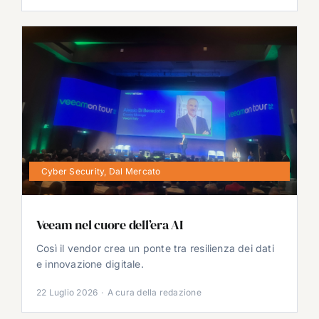
Cyber Security
,
Dal Mercato
Veeam nel cuore dell’era AI
Così il vendor crea un ponte tra resilienza dei dati
e innovazione digitale.
22 Luglio 2026
·
A cura della redazione