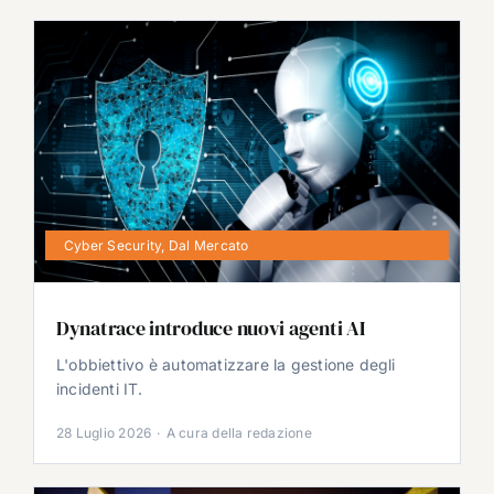
Cyber Security
,
Dal Mercato
Dynatrace introduce nuovi agenti AI
L'obbiettivo è automatizzare la gestione degli
incidenti IT.
28 Luglio 2026
·
A cura della redazione