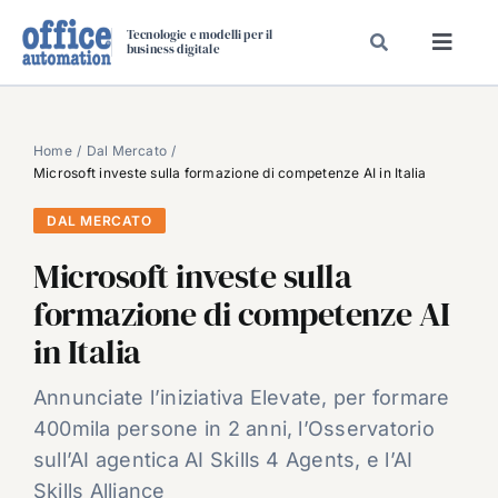
Salta
Tecnologie e modelli per il
al
business digitale
Toggl
contenuto
Navig
SPECIALI
SPECIAL PAPER
Home
Dal Mercato
Microsoft investe sulla formazione di competenze AI in Italia
TAVOLE ROTONDE DI REDAZIONE
DAL MERCATO
DAL MERCATO
Microsoft investe sulla
CARRIERE
formazione di competenze AI
VIDEO
in Italia
EVENTI
CHI SIAMO
Annunciate l’iniziativa Elevate, per formare
400mila persone in 2 anni, l’Osservatorio
sull’AI agentica AI Skills 4 Agents, e l’AI
Skills Alliance