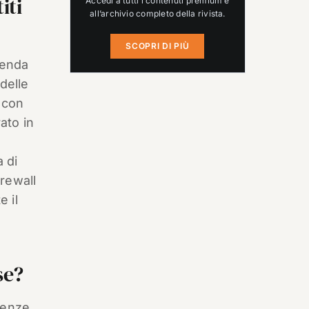
iti
Accedi a tutti i contenuti premium e
all’archivio completo della rivista.
SCOPRI DI PIÙ
ienda
delle
 con
ato in
a di
irewall
e il
se?
genze