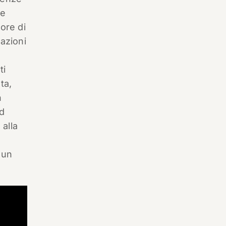
he
ore di
razioni
ti
ta,
n
ed
 alla
 un