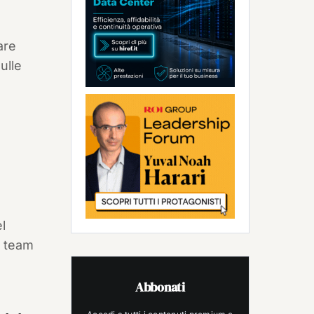
are
ulle
l
l team
Abbonati