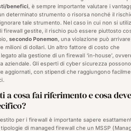
sti/benefici
, è sempre importante valutare i vantagg
 un determinato strumento o risorsa nonché il risch
gnorare tale strumento. Nel caso in cui non si utili
i firewall gestite, il rischio può essere piuttosto co
pio,
secondo Ponemon
, una violazione può arrivare
e milioni di dollari. Un altro fattore di costo che
egato alla gestione di un firewall ‘in-house’, ovver
ra aziendale. Gli esperti di cyber sicurezza posson
 aggiornati, con stipendi che raggiungono facilme
i.
ti a cosa fai riferimento e cosa dev
cifico?
estito per i firewall è importante sapere esattamen
une tipologie di managed firewall che un MSSP (Mana