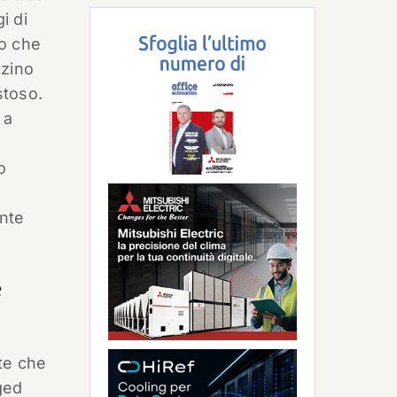
i di
io che
zzino
stoso.
 a
o
o
nte
e
te che
ged