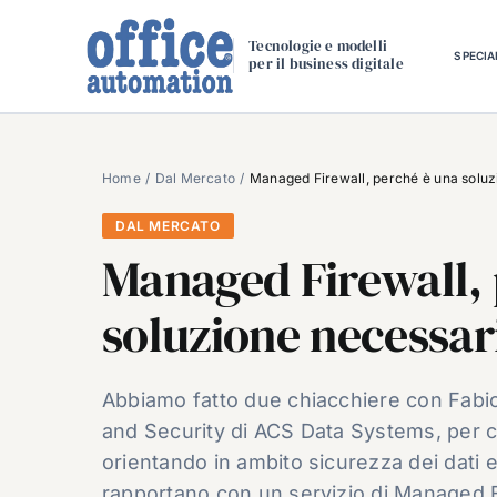
Salta
al
Tecnologie e modelli
SPECIA
per il business digitale
contenuto
Home
Dal Mercato
Managed Firewall, perché è una soluz
DAL MERCATO
Managed Firewall, 
soluzione necessari
Abbiamo fatto due chiacchiere con Fabio
and Security di ACS Data Systems, per c
orientando in ambito sicurezza dei dati e
rapportano con un servizio di Managed F