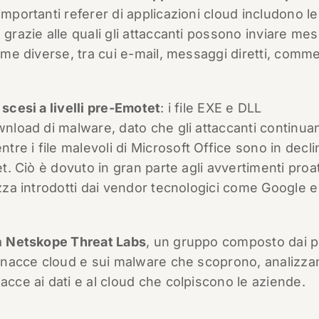
i importanti referer di applicazioni cloud includono le
 grazie alle quali gli attaccanti possono inviare me
orme diverse, tra cui e-mail, messaggi diretti, comme
 scesi a livelli pre-Emotet
: i file EXE e DLL
ownload di malware, dato che gli attaccanti continua
re i file malevoli di Microsoft Office sono in decli
et. Ciò è dovuto in gran parte agli avvertimenti proat
ezza introdotti dai vendor tecnologici come Google e
a
Netskope Threat Labs
, un gruppo composto dai p
 minacce cloud e sui malware che scoprono, analizza
acce ai dati e al cloud che colpiscono le aziende.