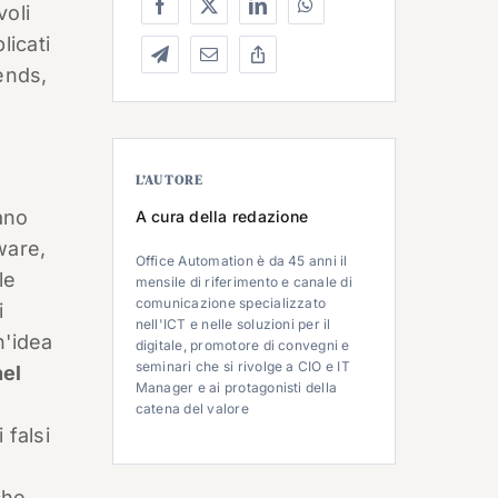
voli
licati
ends,
L’AUTORE
rano
A cura della redazione
ware,
Office Automation è da 45 anni il
le
mensile di riferimento e canale di
comunicazione specializzato
i
nell'ICT e nelle soluzioni per il
n'idea
digitale, promotore di convegni e
seminari che si rivolge a CIO e IT
nel
Manager e ai protagonisti della
catena del valore
 falsi
che