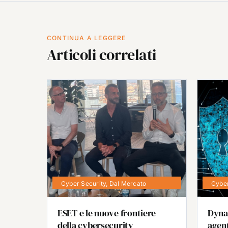
CONTINUA A LEGGERE
Articoli correlati
Cyber Security
,
Dal Mercato
Cyber
ESET e le nuove frontiere
Dyna
della cybersecurity
agent