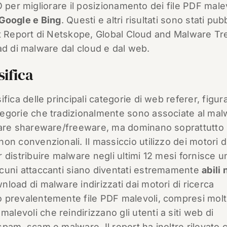
 per migliorare il posizionamento dei file PDF male
Google e Bing
. Questi e altri risultati sono stati pubb
at Report di Netskope, Global Cloud and Malware Tr
ad di malware dal cloud e dal web.
sifica
sifica delle principali categorie di web referer, figu
egorie che tradizionalmente sono associate al mal
lare shareware/freeware, ma dominano soprattutto 
non convenzionali. Il massiccio utilizzo dei motori d
r distribuire malware negli ultimi 12 mesi fornisce u
cuni attaccanti siano diventati estremamente
abili 
wnload di malware indirizzati dai motori di ricerca
 prevalentemente file PDF malevoli, compresi molti
levoli che reindirizzano gli utenti a siti web di
spam, scam e malware. Il report ha inoltre rilevato 