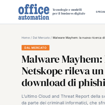
Salta
al
Tecnologie e modelli
SPECIA
per il business digitale
contenuto
Home
Dal Mercato
Malware Mayhem: la nuova ricerca di 
DAL MERCATO
Malware Mayhem: l
Netskope rileva un
download di phish
L’ultimo Cloud and Threat Report della s
da parte dei criminali informatici, che sf