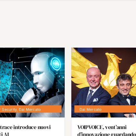
 Security
,
Dal Mercato
Dal Mercato
trace introduce nuovi
VOIPVOICE, vent’anni
i AI
d’innovazione guardando