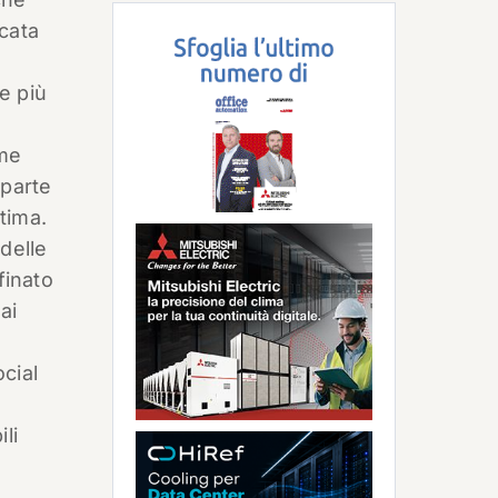
icata
e più
ime
 parte
ttima.
delle
finato
ai
cial
li