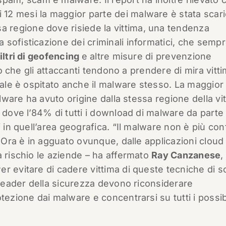
mi 12 mesi la maggior parte dei malware è stata scar
sa regione dove risiede la vittima, una tendenza
sofisticazione dei criminali informatici, che sempr
filtri di geofencing
e altre misure di prevenzione
ano che gli attaccanti tendono a prendere di mira vitt
uale è ospitato anche il malware stesso. La maggior
alware ha avuto origine dalla stessa regione della vi
 dove l’84% di tutti i download di malware da parte 
i in quell’area geografica. “Il malware non è più con
. Ora è in agguato ovunque, dalle applicazioni cloud 
a rischio le aziende – ha affermato
Ray Canzanese
,
r evitare di cadere vittima di queste tecniche di so
i leader della sicurezza devono riconsiderare
tezione dai malware e concentrarsi su tutti i possibi