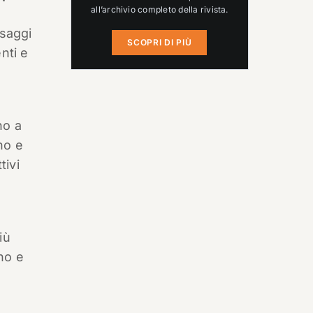
all’archivio completo della rivista.
ssaggi
SCOPRI DI PIÙ
nti e
no a
no e
tivi
iù
no e