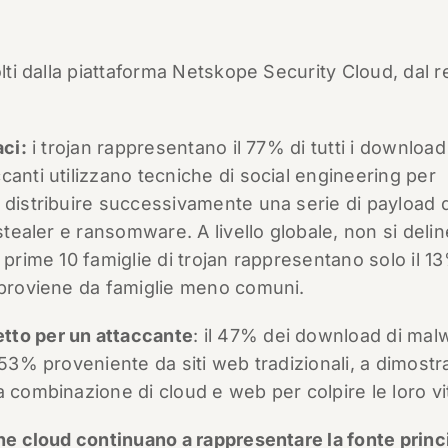
olti dalla piattaforma Netskope Security Cloud, dal r
aci:
i trojan rappresentano il 77% di tutti i download
canti utilizzano tecniche di social engineering per
 distribuire successivamente una serie di payload d
stealer e ransomware. A livello globale, non si deli
 prime 10 famiglie di trojan rappresentano solo il 1
% proviene da famiglie meno comuni.
tto per un attaccante
: il 47% dei download di mal
 53% proveniente da siti web tradizionali, a dimost
a combinazione di cloud e web per colpire le loro vi
one cloud continuano a rappresentare la fonte princ