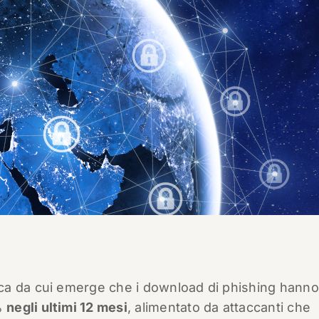
ca da cui emerge che i download di phishing hanno
%
negli ultimi 12 mesi
, alimentato da attaccanti che