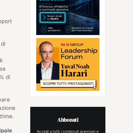
eport
 di
i
nea
3% di
ware
razione
ttime.
Abbonati
ipale
Accedi a tutti i contenuti premium e