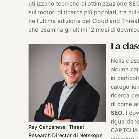
utilizzano tecniche di ottimizzazione SEO
sui motori di ricerca più popolari, tra cui
nell’ultima edizione del Cloud and Thre
che esamina gli ultimi 12 mesi di downlo
La clas
Nella clas
alcune cat
in partico
categorie 
ricerca pe
di come al
SEO
. I do
riguardano
Ray Canzanese, Threat
CAPTCHA ma
Research Director di Netskope
phishing, 