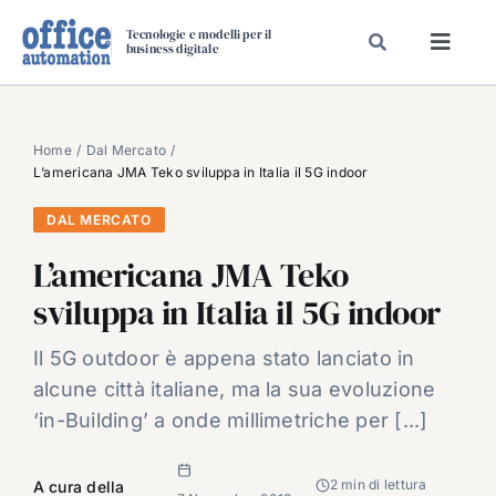
Salta
Tecnologie e modelli per il
al
business digitale
Toggl
contenuto
Navig
SPECIALI
SPECIAL PAPER
Home
Dal Mercato
L’americana JMA Teko sviluppa in Italia il 5G indoor
TAVOLE ROTONDE DI REDAZIONE
DAL MERCATO
DAL MERCATO
L’americana JMA Teko
CARRIERE
sviluppa in Italia il 5G indoor
VIDEO
EVENTI
Il 5G outdoor è appena stato lanciato in
alcune città italiane, ma la sua evoluzione
CHI SIAMO
‘in-Building’ a onde millimetriche per [...]
2 min di lettura
A cura della