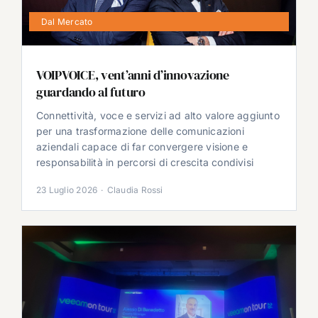
Dal Mercato
VOIPVOICE, vent’anni d’innovazione
guardando al futuro
Connettività, voce e servizi ad alto valore aggiunto
per una trasformazione delle comunicazioni
aziendali capace di far convergere visione e
responsabilità in percorsi di crescita condivisi
23 Luglio 2026
·
Claudia Rossi