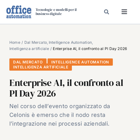
Salta
Tecnologie e modelli per il
al
business digitale
Toggl
contenuto
Navig
SPECIALI
SPECIAL PAPER
Home
Dal Mercato
Intelligence Automation
Intelligenza artificiale
Enterprise AI, il confronto al PI Day 2026
TAVOLE ROTONDE DI REDAZIONE
DAL MERCATO
INTELLIGENCE AUTOMATION
DAL MERCATO
INTELLIGENZA ARTIFICIALE
CARRIERE
Enterprise AI, il confronto al
VIDEO
PI Day 2026
EVENTI
Nel corso dell’evento organizzato da
CHI SIAMO
Celonis è emerso che il nodo resta
l’integrazione nei processi aziendali.