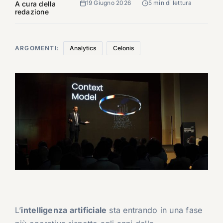
19 Giugno 2026
5 min di lettura
A cura della
redazione
ARGOMENTI:
Analytics
Celonis
L’
intelligenza artificiale
sta entrando in una fase