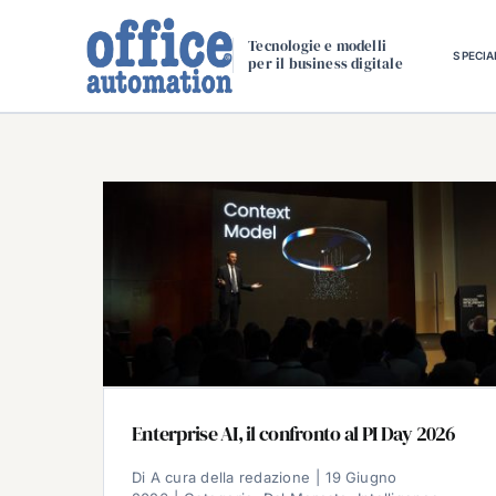
Salta
al
Tecnologie e modelli
SPECIA
per il business digitale
contenuto
Enterprise AI, il confronto al PI Day 2026
Di
A cura della redazione
|
19 Giugno