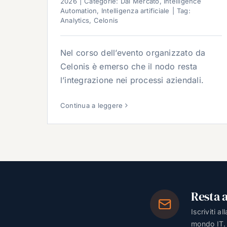
2026
|
Categorie:
Dal Mercato
,
Intelligence
Automation
,
Intelligenza artificiale
|
Tag:
Analytics
,
Celonis
Nel corso dell’evento organizzato da
Celonis è emerso che il nodo resta
l’integrazione nei processi aziendali.
Continua a leggere
Resta 
Iscriviti a
mondo IT.