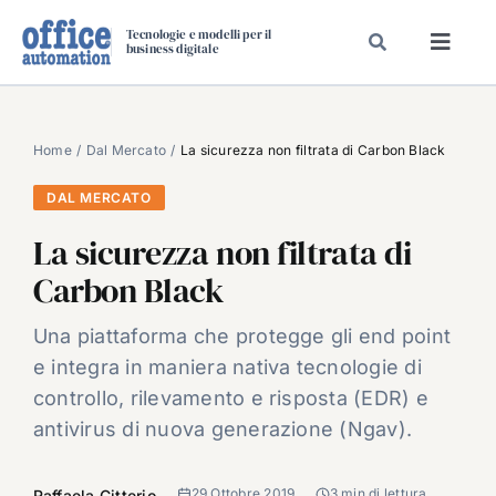
Salta
Tecnologie e modelli per il
al
business digitale
Toggl
contenuto
Navig
SPECIALI
SPECIAL PAPER
Home
Dal Mercato
La sicurezza non filtrata di Carbon Black
TAVOLE ROTONDE DI REDAZIONE
DAL MERCATO
DAL MERCATO
La sicurezza non filtrata di
CARRIERE
Carbon Black
VIDEO
Una piattaforma che protegge gli end point
EVENTI
e integra in maniera nativa tecnologie di
CHI SIAMO
controllo, rilevamento e risposta (EDR) e
antivirus di nuova generazione (Ngav).
29 Ottobre 2019
3 min di lettura
Raffaela Citterio