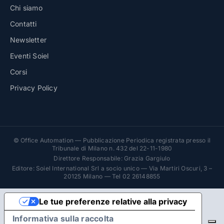
Chi siamo
Contatti
Newsletter
Eventi Soiel
Corsi
Privacy Policy
© Office Automation — Pubblicazione Periodica registrata presso il
Tribunale di Milano n. 432 del 22-11-1980
Direttore Responsabile: Grazia Gargiulo
Editore: Soiel International Srl a socio unico — Via Martiri Oscuri, 3 –
20125 Milano — Tel 02 26148855
Le tue preferenze relative alla privacy
Informativa sulla raccolta