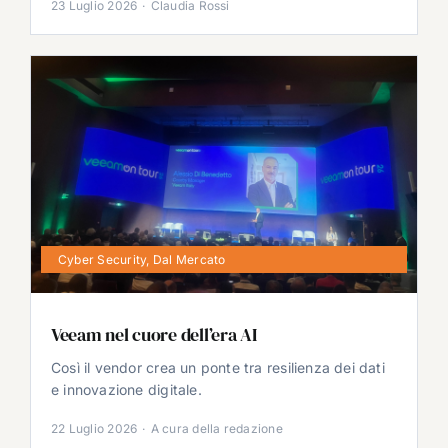
23 Luglio 2026
·
Claudia Rossi
Cyber Security
,
Dal Mercato
Veeam nel cuore dell’era AI
Così il vendor crea un ponte tra resilienza dei dati
e innovazione digitale.
22 Luglio 2026
·
A cura della redazione