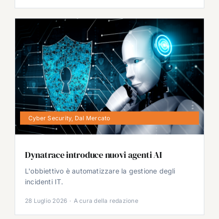
Cyber Security
,
Dal Mercato
Dynatrace introduce nuovi agenti AI
L'obbiettivo è automatizzare la gestione degli
incidenti IT.
28 Luglio 2026
·
A cura della redazione