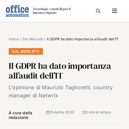
Salta
Tecnologie e modelli per il
al
business digitale
Toggl
contenuto
Navig
SPECIALI
SPECIAL PAPER
Home
Dal Mercato
Il GDPR ha dato importanza all’audit dell’IT
TAVOLE ROTONDE DI REDAZIONE
DAL MERCATO
DAL MERCATO
Il GDPR ha dato importanza
CARRIERE
all’audit dell’IT
VIDEO
L’opinione di Maurizio Taglioretti, country
EVENTI
manager di Netwrix
CHI SIAMO
15 Aprile 2020
2 min di lettura
A cura della
redazione