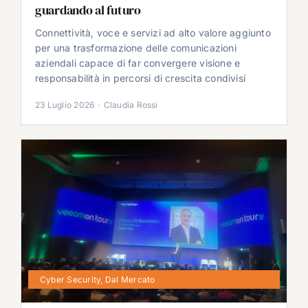
guardando al futuro
Connettività, voce e servizi ad alto valore aggiunto
per una trasformazione delle comunicazioni
aziendali capace di far convergere visione e
responsabilità in percorsi di crescita condivisi
23 Luglio 2026
·
Claudia Rossi
Cyber Security
,
Dal Mercato