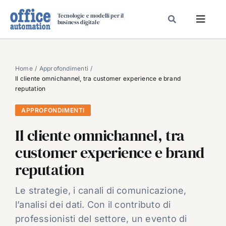
Salta
Tecnologie e modelli per il
al
business digitale
Toggl
contenuto
Navig
SPECIALI
SPECIAL PAPER
Home
Approfondimenti
Il cliente omnichannel, tra customer experience e brand
TAVOLE ROTONDE DI REDAZIONE
reputation
DAL MERCATO
APPROFONDIMENTI
CARRIERE
Il cliente omnichannel, tra
VIDEO
customer experience e brand
EVENTI
reputation
CHI SIAMO
Le strategie, i canali di comunicazione,
l’analisi dei dati. Con il contributo di
professionisti del settore, un evento di