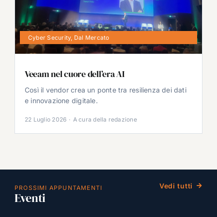
Cyber Security
,
Dal Mercato
Veeam nel cuore dell’era AI
Così il vendor crea un ponte tra resilienza dei dati
e innovazione digitale.
22 Luglio 2026
·
A cura della redazione
Vedi tutti
PROSSIMI APPUNTAMENTI
Eventi