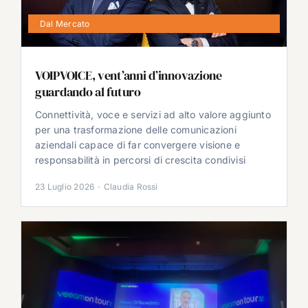
Dal Mercato
VOIPVOICE, vent’anni d’innovazione
guardando al futuro
Connettività, voce e servizi ad alto valore aggiunto
per una trasformazione delle comunicazioni
aziendali capace di far convergere visione e
responsabilità in percorsi di crescita condivisi
23 Luglio 2026
·
Claudia Rossi