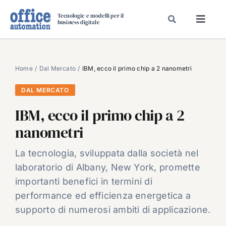
Salta
Tecnologie e modelli per il
al
business digitale
Toggl
contenuto
Navig
SPECIALI
SPECIAL PAPER
Home
Dal Mercato
IBM, ecco il primo chip a 2 nanometri
TAVOLE ROTONDE DI REDAZIONE
DAL MERCATO
DAL MERCATO
IBM, ecco il primo chip a 2
CARRIERE
nanometri
VIDEO
La tecnologia, sviluppata dalla società nel
EVENTI
laboratorio di Albany, New York, promette
CHI SIAMO
importanti benefici in termini di
performance ed efficienza energetica a
supporto di numerosi ambiti di applicazione.