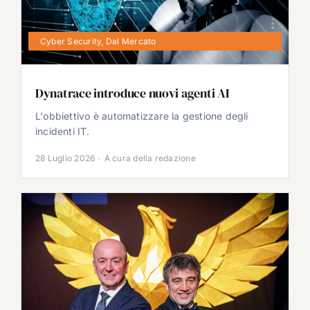
Cyber Security
,
Dal Mercato
Dynatrace introduce nuovi agenti AI
L'obbiettivo è automatizzare la gestione degli
incidenti IT.
28 Luglio 2026
·
A cura della redazione