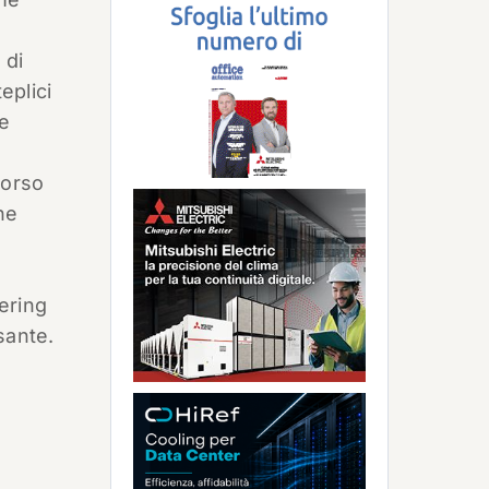
 di
eplici
 e
corso
he
fering
sante.