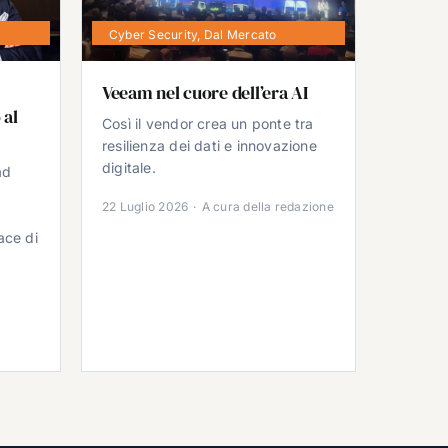
Cyber Security
,
Dal Mercato
Veeam nel cuore dell’era AI
 al
Così il vendor crea un ponte tra
resilienza dei dati e innovazione
digitale.
ad
22 Luglio 2026
·
A cura della redazione
ace di