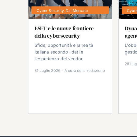
Cyber Security
,
Dal Mercato
Cyber
ESET e le nuove frontiere
Dyna
della cybersecurity
agent
Sfide, opportunità e la realtà
L'obb
italiana secondo i dati e
gestio
l’esperienza del vendor.
28 Lug
31 Luglio 2026
·
A cura della redazione