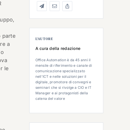
R
ruppo,
 parte
L’AUTORE
ere a
A cura della redazione
io
ova
Office Automation è da 45 anni il
mensile di riferimento e canale di
r le
comunicazione specializzato
nell'ICT e nelle soluzioni per il
digitale, promotore di convegni e
seminari che si rivolge a CIO e IT
Manager e ai protagonisti della
catena del valore
ome