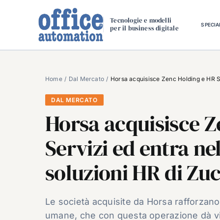
Salta
al
Tecnologie e modelli
SPECIA
per il business digitale
contenuto
Home
Dal Mercato
Horsa acquisisce Zenc Holding e HR Se
DAL MERCATO
Horsa acquisisce Z
Servizi ed entra n
soluzioni HR di Zuc
Le società acquisite da Horsa rafforzano 
umane, che con questa operazione dà vi