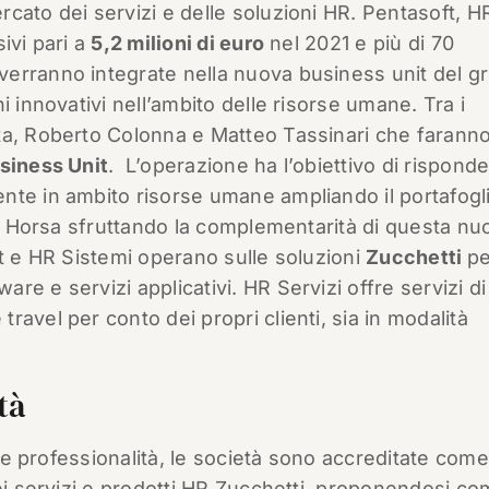
cato dei servizi e delle soluzioni HR. Pentasoft, H
ivi pari a
5,2 milioni di euro
nel 2021 e più di 70
erranno integrate nella nuova business unit del g
i innovativi nell’ambito delle risorse umane. Tra i
ta, Roberto Colonna e Matteo Tassinari che faranno
siness Unit
. L’operazione ha l’obiettivo di rispond
nte in ambito risorse umane ampliando il portafogl
 di Horsa sfruttando la complementarità di questa nu
ft e HR Sistemi operano sulle soluzioni
Zucchetti
pe
e e servizi applicativi. HR Servizi offre servizi di
avel per conto dei propri clienti, sia in modalità
tà
a e professionalità, le società sono accreditate come
dei servizi e prodotti HR Zucchetti, proponendosi c