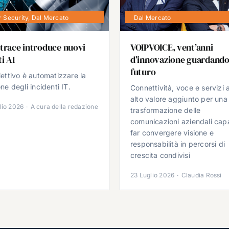
 Security
,
Dal Mercato
Dal Mercato
trace introduce nuovi
VOIPVOICE, vent’anni
i AI
d’innovazione guardando
futuro
iettivo è automatizzare la
ne degli incidenti IT.
Connettività, voce e servizi 
alto valore aggiunto per una
lio 2026
·
A cura della redazione
trasformazione delle
comunicazioni aziendali cap
far convergere visione e
responsabilità in percorsi di
crescita condivisi
23 Luglio 2026
·
Claudia Rossi