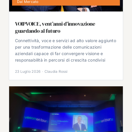
Dal Mercato
VOIPVOICE, vent’anni d’innovazione
guardando al futuro
Connettività, voce e servizi ad alto valore aggiunto
per una trasformazione delle comunicazioni
aziendali capace di far convergere visione e
responsabilità in percorsi di crescita condivisi
23 Luglio 2026
·
Claudia Rossi