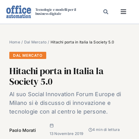
Salta
Tecnologie e modelli per il
al
business digitale
Toggl
contenuto
Navig
SPECIALI
SPECIAL PAPER
Home
Dal Mercato
Hitachi porta in Italia la Society 5.0
TAVOLE ROTONDE DI REDAZIONE
DAL MERCATO
DAL MERCATO
Hitachi porta in Italia la
CARRIERE
Society 5.0
VIDEO
Al suo Social Innovation Forum Europe di
EVENTI
Milano si è discusso di innovazione e
CHI SIAMO
tecnologie con al centro le persone.
4 min di lettura
Paolo Morati
13 Novembre 2019