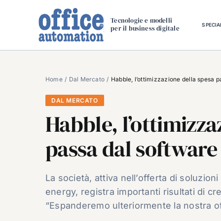
Salta
al
Tecnologie e modelli
SPECIA
per il business digitale
contenuto
Home
Dal Mercato
Habble, l’ottimizzazione della spesa 
DAL MERCATO
Habble, l’ottimizza
passa dal software
La società, attiva nell’offerta di soluzion
energy, registra importanti risultati di cre
“Espanderemo ulteriormente la nostra of