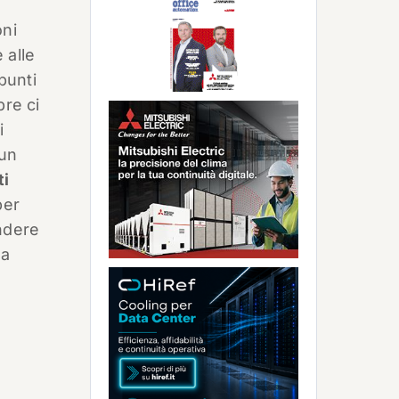
oni
 alle
punti
pre ci
i
 un
ti
per
andere
ma