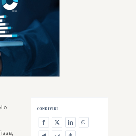
llo
CONDIVIDI
issa,