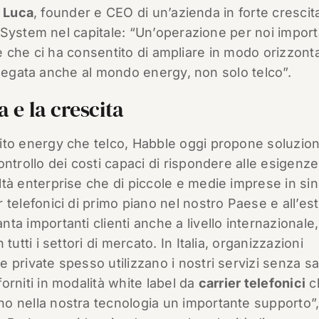
 Luca
, founder e CEO di un’azienda in forte crescit
mSystem nel capitale: “Un’operazione per noi import
 e che ci ha consentito di ampliare in modo orizzontal
 legata anche al mondo energy, non solo telco”.
ta e la crescita
ito energy che telco, Habble oggi propone soluzioni
controllo dei costi capaci di rispondere alle esigenze
ltà enterprise che di piccole e medie imprese in sin
r telefonici di primo piano nel nostro Paese e all’es
nta importanti clienti anche a livello internazionale,
n tutti i settori di mercato. In Italia, organizzazioni
e private spesso utilizzano i nostri servizi senza sa
forniti in modalità white label da
carrier telefonici
c
o nella nostra tecnologia un importante supporto”