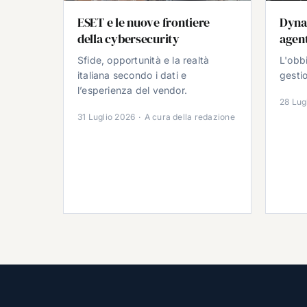
ESET e le nuove frontiere
Dyna
della cybersecurity
agent
Sfide, opportunità e la realtà
L'obb
italiana secondo i dati e
gestio
l’esperienza del vendor.
28 Lug
31 Luglio 2026
·
A cura della redazione