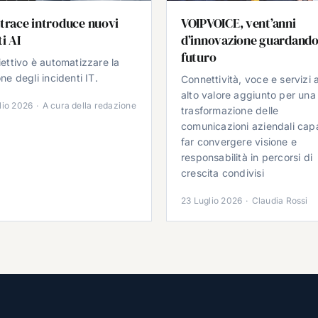
trace introduce nuovi
VOIPVOICE, vent’anni
i AI
d’innovazione guardando
futuro
iettivo è automatizzare la
ne degli incidenti IT.
Connettività, voce e servizi 
alto valore aggiunto per una
lio 2026
·
A cura della redazione
trasformazione delle
comunicazioni aziendali cap
far convergere visione e
responsabilità in percorsi di
crescita condivisi
23 Luglio 2026
·
Claudia Rossi