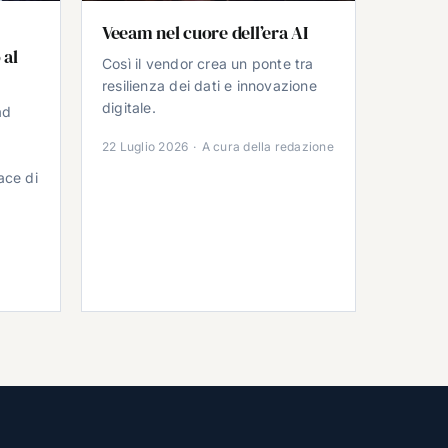
Veeam nel cuore dell’era AI
 al
Così il vendor crea un ponte tra
resilienza dei dati e innovazione
digitale.
ad
22 Luglio 2026
·
A cura della redazione
ace di