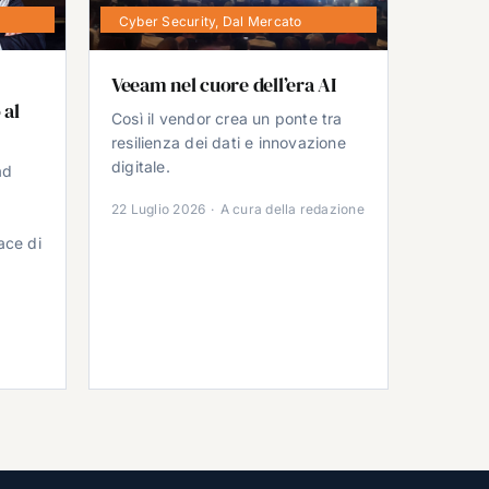
Cyber Security
,
Dal Mercato
Veeam nel cuore dell’era AI
 al
Così il vendor crea un ponte tra
resilienza dei dati e innovazione
digitale.
ad
22 Luglio 2026
·
A cura della redazione
ace di