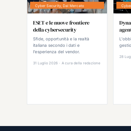
Cyber Security
,
Dal Mercato
Cyber
ESET e le nuove frontiere
Dyna
della cybersecurity
agent
Sfide, opportunità e la realtà
L'obb
italiana secondo i dati e
gestio
l’esperienza del vendor.
28 Lug
31 Luglio 2026
·
A cura della redazione