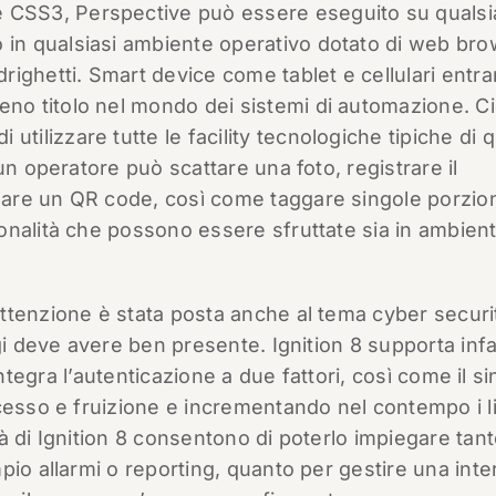
e CSS3, Perspective può essere eseguito su qualsi
o in qualsiasi ambiente operativo dotato di web bro
righetti. Smart device come tablet e cellulari entr
ieno titolo nel mondo dei sistemi di automazione. C
 utilizzare tutte le facility tecnologiche tipiche di 
un operatore può scattare una foto, registrare il
are un QR code, così come taggare singole porzion
onalità che possono essere sfruttate sia in ambien
ttenzione è stata posta anche al tema cyber securi
gi deve avere ben presente. Ignition 8 supporta infa
, integra l’autenticazione a due fattori, così come il si
cesso e fruizione e incrementando nel contempo i li
ità di Ignition 8 consentono di poterlo impiegare tan
pio allarmi o reporting, quanto per gestire una inte