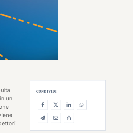
buita
CONDIVIDI
in un
ione
viene
settori