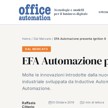
Salta
al
Tecnologie e modelli
SPECIA
per il business digitale
contenuto
Home
Dal Mercato
EFA Automazione presenta Ignition 8
DAL MERCATO
EFA Automazione pr
Molte le innovazioni introdotte dalla nuo
industriale sviluppata da Inductive Automa
Automazione.
10 Ottobre 2019
2 min di lettura
Raffaela
Citterio