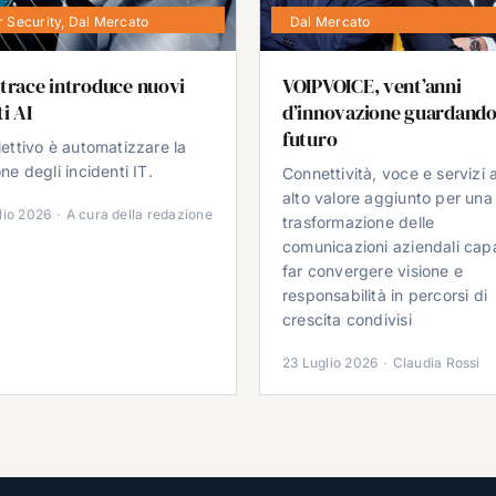
 Security
,
Dal Mercato
Dal Mercato
trace introduce nuovi
VOIPVOICE, vent’anni
i AI
d’innovazione guardando
futuro
iettivo è automatizzare la
ne degli incidenti IT.
Connettività, voce e servizi 
alto valore aggiunto per una
lio 2026
·
A cura della redazione
trasformazione delle
comunicazioni aziendali cap
far convergere visione e
responsabilità in percorsi di
crescita condivisi
23 Luglio 2026
·
Claudia Rossi