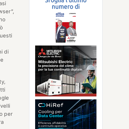
asi
wser”,
ano
iò
questi
i di
te
ty,
tti
ngle
velli
to per
ra