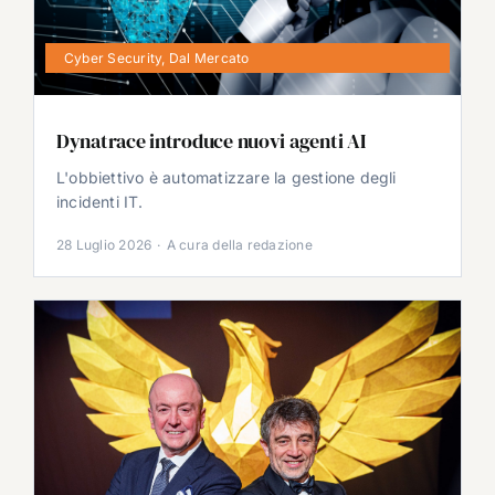
Cyber Security
,
Dal Mercato
Dynatrace introduce nuovi agenti AI
L'obbiettivo è automatizzare la gestione degli
incidenti IT.
28 Luglio 2026
·
A cura della redazione