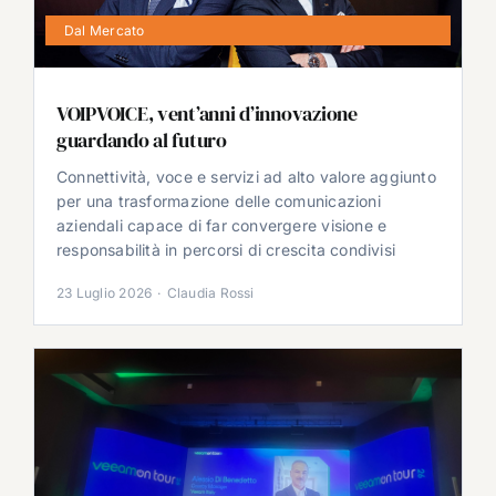
Dal Mercato
VOIPVOICE, vent’anni d’innovazione
guardando al futuro
Connettività, voce e servizi ad alto valore aggiunto
per una trasformazione delle comunicazioni
aziendali capace di far convergere visione e
responsabilità in percorsi di crescita condivisi
23 Luglio 2026
·
Claudia Rossi