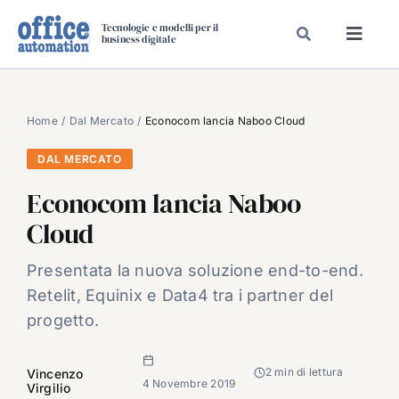
Salta
Tecnologie e modelli per il
al
business digitale
Toggl
contenuto
Navig
SPECIALI
SPECIAL PAPER
Home
Dal Mercato
Econocom lancia Naboo Cloud
TAVOLE ROTONDE DI REDAZIONE
DAL MERCATO
DAL MERCATO
Econocom lancia Naboo
CARRIERE
Cloud
VIDEO
Presentata la nuova soluzione end-to-end.
EVENTI
Retelit, Equinix e Data4 tra i partner del
CHI SIAMO
progetto.
2 min di lettura
Vincenzo
4 Novembre 2019
Virgilio