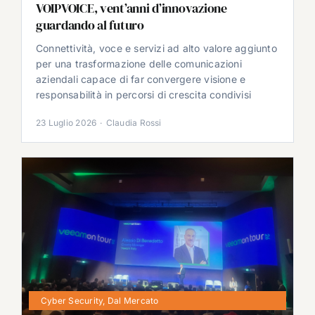
VOIPVOICE, vent’anni d’innovazione
guardando al futuro
Connettività, voce e servizi ad alto valore aggiunto
per una trasformazione delle comunicazioni
aziendali capace di far convergere visione e
responsabilità in percorsi di crescita condivisi
23 Luglio 2026
·
Claudia Rossi
Cyber Security
,
Dal Mercato