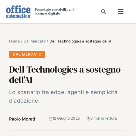
Salta
Tecnologie e modelli per il
al
business digitale
Toggl
contenuto
Navig
SPECIALI
SPECIAL PAPER
Home
Dal Mercato
Dell Technologies a sostegno dell’AI
TAVOLE ROTONDE DI REDAZIONE
DAL MERCATO
DAL MERCATO
Dell Technologies a sostegno
CARRIERE
dell’AI
VIDEO
Lo scenario tra edge, agenti e semplicità
EVENTI
d’adozione.
CHI SIAMO
12 Giugno 2025
3 min di lettura
Paolo Morati