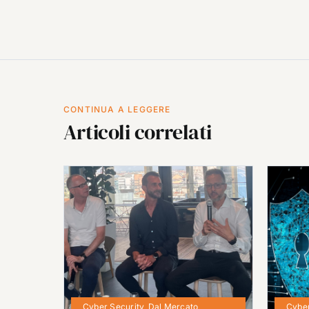
CONTINUA A LEGGERE
Articoli correlati
Cyber Security
,
Dal Mercato
Cyber