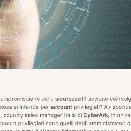
 compromissione della
sicurezza IT
avviene coinvol
a cosa si intende per
account
privilegiati? A rispond
i
, country sales manager Italia di
CyberArk
, in un r
ccount privilegiati sono quelli degli amministratori d