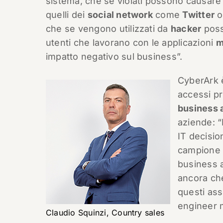
sistema, che se violati possono causare d
quelli dei
social network
come
Twitter
che se vengono utilizzati da
hacker
poss
utenti che lavorano con le applicazioni
m
impatto negativo sul business”.
CyberArk è
accessi pr
business 
aziende: “
IT decisi
campione 
business a
ancora che
questi ass
engineer 
Claudio Squinzi, Country sales