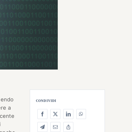
gendo
CONDIVIDI
ere a
ecente
i