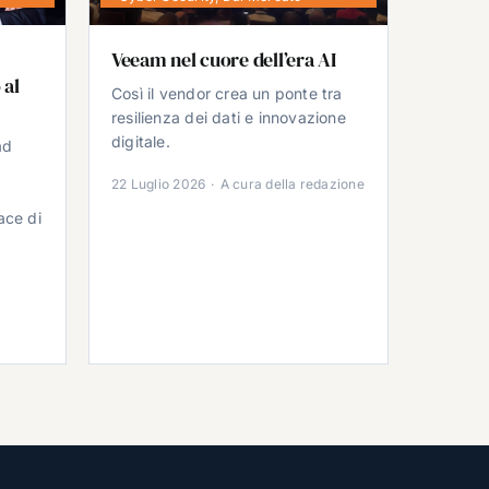
Veeam nel cuore dell’era AI
 al
Così il vendor crea un ponte tra
resilienza dei dati e innovazione
digitale.
ad
22 Luglio 2026
·
A cura della redazione
ace di