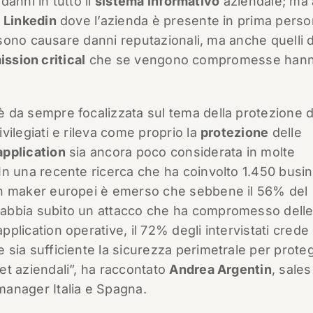
anni in tutto il
sistema informativo
aziendale; ma
o
Linkedin
dove l’azienda è presente in prima perso
ono causare danni reputazionali, ma anche quelli d
ission critical
che se vengono compromesse han
 da sempre focalizzata sul tema della protezione d
ivilegiati e rileva come proprio la
protezione
delle
application
sia ancora poco considerata in molte
In una recente ricerca che ha coinvolto 1.450 busi
on maker europei è emerso che sebbene il 56% del
abbia subito un attacco che ha compromesso dell
pplication operative, il 72% degli intervistati crede
 sia sufficiente la sicurezza perimetrale per prote
et aziendali”, ha raccontato
Andrea Argentin
, sales
manager Italia e Spagna.