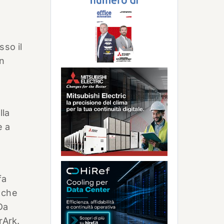
sso il
un
lla
e a
fa
)
che
Da
rArk.