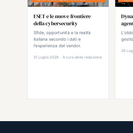
ESET e le nuove frontiere
Dyna
della cybersecurity
agent
Sfide, opportunità e la realtà
L'obb
italiana secondo i dati e
gestio
l’esperienza del vendor.
28 Lug
31 Luglio 2026
·
A cura della redazione