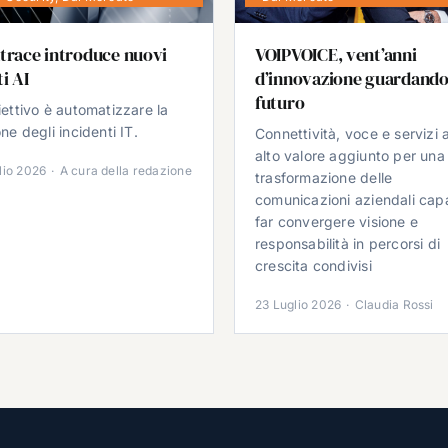
trace introduce nuovi
VOIPVOICE, vent’anni
i AI
d’innovazione guardando
futuro
iettivo è automatizzare la
ne degli incidenti IT.
Connettività, voce e servizi 
alto valore aggiunto per una
lio 2026
·
A cura della redazione
trasformazione delle
comunicazioni aziendali cap
far convergere visione e
responsabilità in percorsi di
crescita condivisi
23 Luglio 2026
·
Claudia Rossi