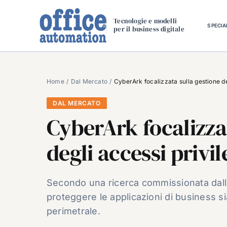
Salta
al
Tecnologie e modelli
SPECIA
per il business digitale
contenuto
Home
Dal Mercato
CyberArk focalizzata sulla gestione deg
DAL MERCATO
CyberArk focalizza
degli accessi privil
Secondo una ricerca commissionata dalla
proteggere le applicazioni di business sia
perimetrale.