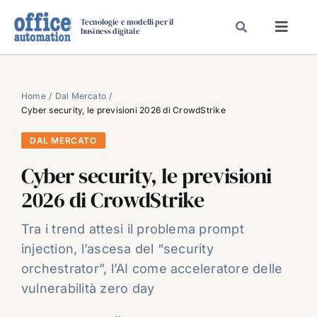
Salta
Tecnologie e modelli per il
al
business digitale
Toggl
contenuto
Navig
SPECIALI
SPECIAL PAPER
Home
Dal Mercato
Cyber security, le previsioni 2026 di CrowdStrike
TAVOLE ROTONDE DI REDAZIONE
DAL MERCATO
DAL MERCATO
Cyber security, le previsioni
CARRIERE
2026 di CrowdStrike
VIDEO
EVENTI
Tra i trend attesi il problema prompt
injection, l’ascesa del “security
CHI SIAMO
orchestrator”, l’AI come acceleratore delle
vulnerabilità zero day