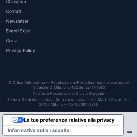
Chi siamo
Contatti
Newsletter
Eventi Soiel
Corsi
Privacy Policy
© Office Automation — Pubblicazione Periodica registrata presso il
Tribunale di Milano n. 432 del 22-11-1980
Direttore Responsabile: Grazia Gargiulo
Editore: Soiel International Srl a socio unico — Via Martiri Oscuri, 3 –
20125 Milano — Tel 02 26148855
Le tue preferenze relative alla privacy
Informativa sulla raccolta