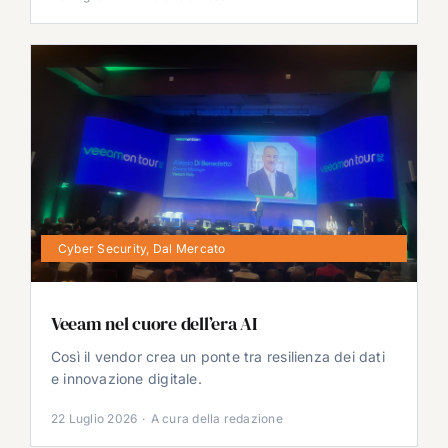
Cyber Security
,
Dal Mercato
Veeam nel cuore dell’era AI
Così il vendor crea un ponte tra resilienza dei dati
e innovazione digitale.
22 Luglio 2026
·
A cura della redazione