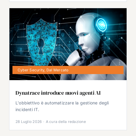
Cyber Security
,
Dal Mercato
Dynatrace introduce nuovi agenti AI
L'obbiettivo è automatizzare la gestione degli
incidenti IT.
28 Luglio 2026
·
A cura della redazione