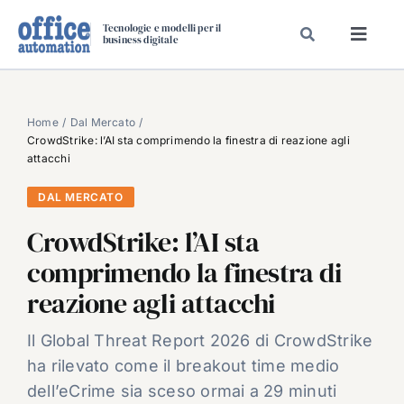
Salta
Tecnologie e modelli per il
al
business digitale
Toggl
contenuto
Navig
SPECIALI
SPECIAL PAPER
Home
Dal Mercato
CrowdStrike: l’AI sta comprimendo la finestra di reazione agli
TAVOLE ROTONDE DI REDAZIONE
attacchi
DAL MERCATO
DAL MERCATO
CARRIERE
CrowdStrike: l’AI sta
VIDEO
comprimendo la finestra di
EVENTI
reazione agli attacchi
CHI SIAMO
Il Global Threat Report 2026 di CrowdStrike
ha rilevato come il breakout time medio
dell’eCrime sia sceso ormai a 29 minuti