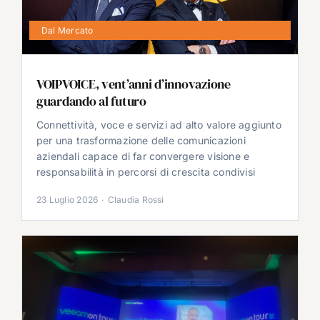
Dal Mercato
VOIPVOICE, vent’anni d’innovazione
guardando al futuro
Connettività, voce e servizi ad alto valore aggiunto
per una trasformazione delle comunicazioni
aziendali capace di far convergere visione e
responsabilità in percorsi di crescita condivisi
23 Luglio 2026
·
Claudia Rossi