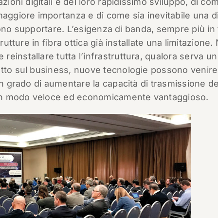
zioni digitali e del loro rapidissimo sviluppo, di co
giore importanza e di come sia inevitabile una di
vono supportare. L’esigenza di banda, sempre più in 
rutture in fibra ottica già installate una limitazione.
einstallare tutta l’infrastruttura, qualora serva un
atto sul business, nuove tecnologie possono venire
in grado di aumentare la capacità di trasmissione de
e in modo veloce ed economicamente vantaggioso.