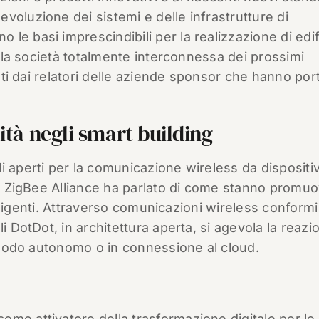
voluzione dei sistemi e delle infrastrutture di
e basi imprescindibili per la realizzazione di edif
er la società totalmente interconnessa dei prossimi
tati dai relatori delle aziende sponsor che hanno port
ità negli smart building
i aperti per la comunicazione wireless da dispositi
s). ZigBee Alliance ha parlato di come stanno prom
telligenti. Attraverso comunicazioni wireless conformi
i DotDot, in architettura aperta, si agevola la reazi
n modo autonomo o in connessione al cloud.
 come attivatore della trasformazione digitale per le