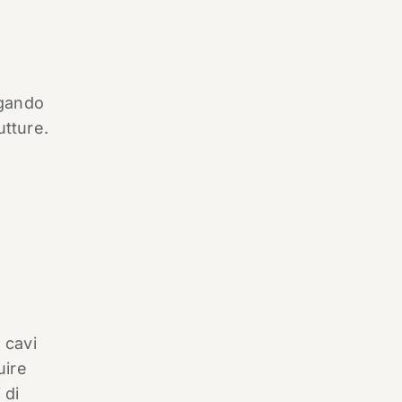
egando
utture.
 cavi
uire
 di