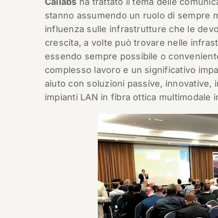
Cailabs
ha trattato il tema delle comunica
stanno assumendo un ruolo di sempre mag
influenza sulle infrastrutture che le de
crescita, a volte può trovare nelle infrast
essendo sempre possibile o conveniente r
complesso lavoro e un significativo imp
aiuto con soluzioni passive, innovative, 
impianti LAN in fibra ottica multimodal