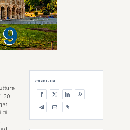
CONDIVIDI
rutture
l 30
gati
i di
,
dard