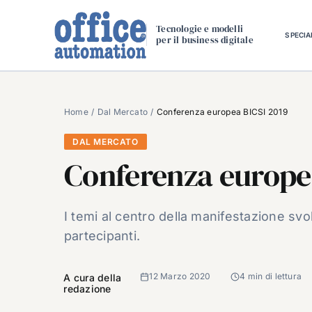
Salta
al
Tecnologie e modelli
SPECIA
per il business digitale
contenuto
Home
Dal Mercato
Conferenza europea BICSI 2019
DAL MERCATO
Conferenza europea
I temi al centro della manifestazione sv
partecipanti.
12 Marzo 2020
4 min di lettura
A cura della
redazione