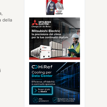
a,
 della
i