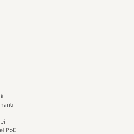
il
manti
dei
del PoE