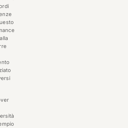
ordi
ienze
questo
rmance
alla
rre
ento
ziato
versi
over
ersità
sempio