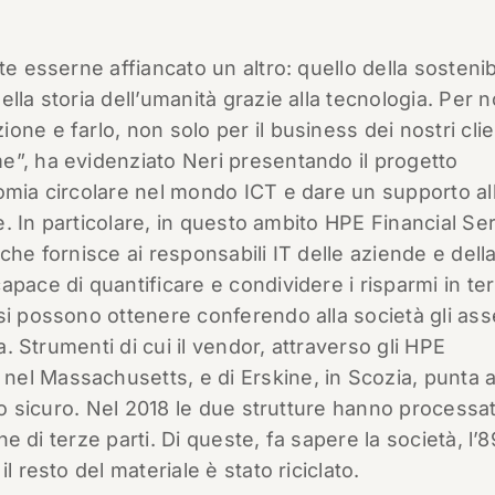
e esserne affiancato un altro: quello della sostenibi
lla storia dell’umanità grazie alla tecnologia. Per n
ne e farlo, non solo per il business dei nostri clie
e”, ha evidenziato Neri presentando il progetto
omia circolare nel mondo ICT e dare un supporto al
re. In particolare, in questo ambito HPE Financial Se
che fornisce ai responsabili IT delle aziende e dell
pace di quantificare e condividere i risparmi in te
si possono ottenere conferendo alla società gli ass
a. Strumenti di cui il vendor, attraverso gli HPE
el Massachusetts, e di Erskine, in Scozia, punta 
odo sicuro. Nel 2018 le due strutture hanno processa
che di terze parti. Di queste, fa sapere la società, l
l resto del materiale è stato riciclato.