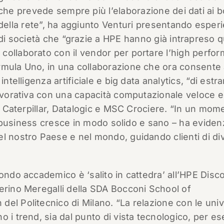
che prevede sempre più l’elaborazione dei dati ai b
della rete”, ha aggiunto Venturi presentando esper
di società che “grazie a HPE hanno già intrapreso 
collaborato con il vendor per portare l’high perfo
rmula Uno, in una collaborazione che ora consente 
ntelligenza artificiale e big data analytics, “di estra
lavorativa con una capacità computazionale veloce e
m, Caterpillar, Datalogic e MSC Crociere. “In un mom
tro business cresce in modo solido e sano – ha eviden
l nostro Paese e nel mondo, guidando clienti di di
mondo accademico è ‘salito in cattedra’ all’HPE Disc
erino Meregalli della SDA Bocconi School of
el Politecnico di Milano. “La relazione con le univ
o i trend, sia dal punto di vista tecnologico, per e