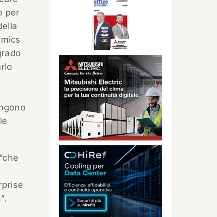
o per
della
omics
grado
rlo
vengono
le
 “che
rprise
”.