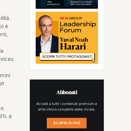
lità.
oi è
nti,
la
rvices
a
rmini
et
Abbonati
a
Accedi a tutti i contenuti premium e
to
all’archivio completo della rivista.
’89% è
SCOPRI DI PIÙ