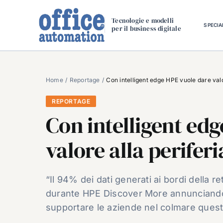
Salta
al
Tecnologie e modelli
SPECIA
per il business digitale
contenuto
Home
Reportage
Con intelligent edge HPE vuole dare valo
REPORTAGE
Con intelligent ed
valore alla periferi
“Il 94% dei dati generati ai bordi della r
durante HPE Discover More annunciando un
supportare le aziende nel colmare quest