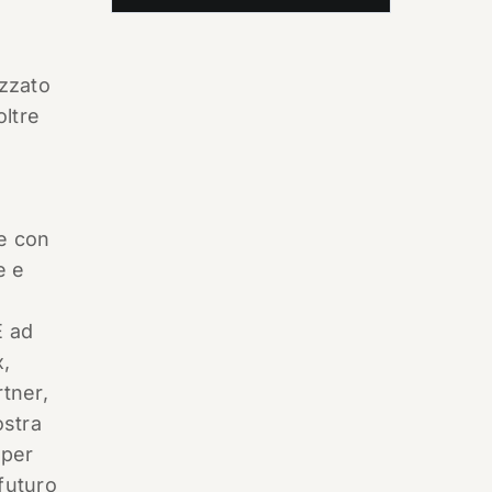
zzato
oltre
 e con
e e
E ad
x,
rtner,
ostra
 per
futuro