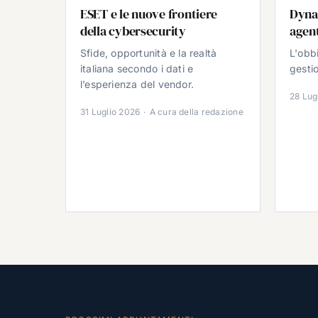
ESET e le nuove frontiere
Dyna
della cybersecurity
agent
Sfide, opportunità e la realtà
L'obb
italiana secondo i dati e
gestio
l’esperienza del vendor.
28 Lug
31 Luglio 2026
·
A cura della redazione