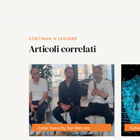
CONTINUA A LEGGERE
Articoli correlati
Cyber Security
,
Dal Mercato
Cyber