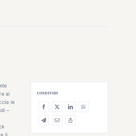
nte
re ai
CONDIVIDI
ccia le
di –
ck
e il