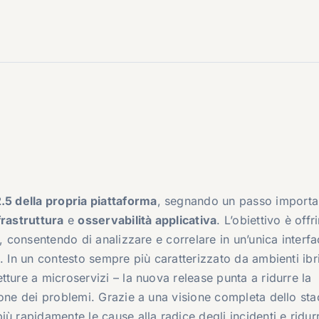
.5 della propria piattaforma
, segnando un passo importa
frastruttura
e
osservabilità applicativa
. L’obiettivo è offri
, consentendo di analizzare e correlare in un’unica interfa
. In un contesto sempre più caratterizzato da ambienti ibri
ture a microservizi – la nuova release punta a ridurre la
ione dei problemi. Grazie a una visione completa dello sta
ù rapidamente le cause alla radice degli incidenti e ridurr