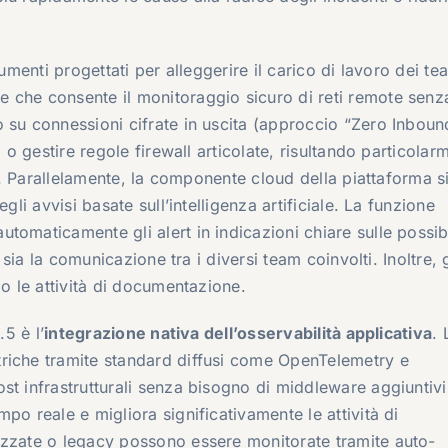
umenti progettati per alleggerire il carico di lavoro dei te
ne che consente il monitoraggio sicuro di reti remote senz
 su connessioni cifrate in uscita (approccio “Zero Inboun
o o gestire regole firewall articolate, risultando particolar
he. Parallelamente, la componente cloud della piattaforma s
gli avvisi basate sull’intelligenza artificiale. La funzione
tomaticamente gli alert in indicazioni chiare sulle possibi
i sia la comunicazione tra i diversi team coinvolti. Inoltre,
do le attività di documentazione.
.5 è l’
integrazione nativa dell’osservabilità applicativa
. 
riche tramite standard diffusi come
OpenTelemetry
e
ost infrastrutturali senza bisogno di middleware aggiuntivi
po reale e migliora significativamente le attività di
izzate o legacy possono essere monitorate tramite auto-