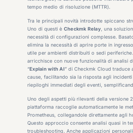
tempo medio di risoluzione (MTTR).
Tra le principali novità introdotte spiccano str
Uno di questi è
Checkmk Relay
, una soluzio
necessità di configurazioni complesse. Basato
elimina la necessità di aprire porte in ingress
utile per ambienti distribuiti o sedi periferic
arricchisce con nuove funzionalità di analisi de
“
Explain with AI
” di Checkmk Cloud traduce au
cause, facilitando sia la risposta agli incident
riepiloghi immediati degli eventi, semplifican
Uno degli aspetti più rilevanti della versione 2
piattaforma raccoglie automaticamente le met
Prometheus
, collegandole direttamente agli h
Questo approccio consente analisi quasi in tem
troubleshooting. Anche applicazioni personal