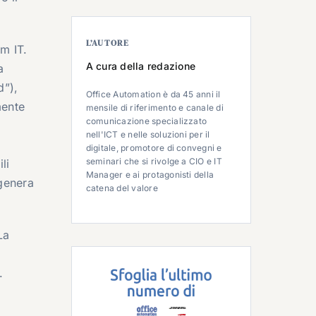
L’AUTORE
am IT.
A cura della redazione
a
d”),
Office Automation è da 45 anni il
mente
mensile di riferimento e canale di
comunicazione specializzato
i
nell'ICT e nelle soluzioni per il
digitale, promotore di convegni e
seminari che si rivolge a CIO e IT
li
Manager e ai protagonisti della
 genera
catena del valore
La
.