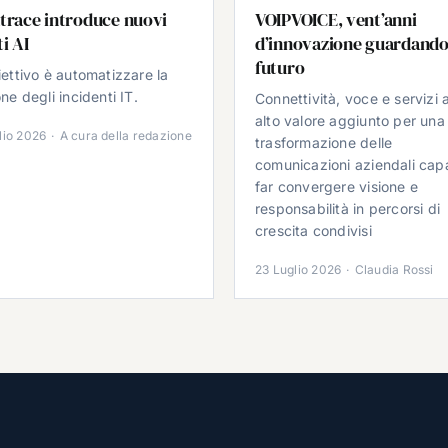
trace introduce nuovi
VOIPVOICE, vent’anni
i AI
d’innovazione guardando
futuro
iettivo è automatizzare la
ne degli incidenti IT.
Connettività, voce e servizi 
alto valore aggiunto per una
lio 2026
·
A cura della redazione
trasformazione delle
comunicazioni aziendali cap
far convergere visione e
responsabilità in percorsi di
crescita condivisi
23 Luglio 2026
·
Claudia Rossi