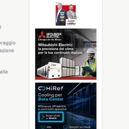
i
toraggio
zazione
alle