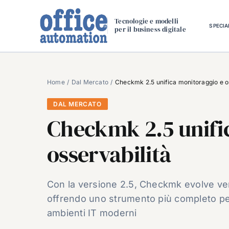
Salta
al
Tecnologie e modelli
SPECIA
per il business digitale
contenuto
Home
Dal Mercato
Checkmk 2.5 unifica monitoraggio e o
DAL MERCATO
Checkmk 2.5 unifi
osservabilità
Con la versione 2.5, Checkmk evolve vers
offrendo uno strumento più completo per
ambienti IT moderni