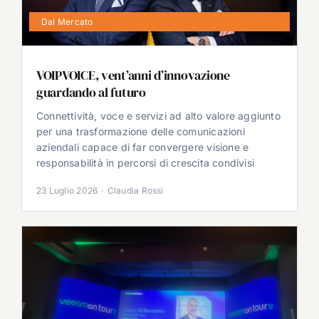
Dal Mercato
VOIPVOICE, vent’anni d’innovazione
guardando al futuro
Connettività, voce e servizi ad alto valore aggiunto
per una trasformazione delle comunicazioni
aziendali capace di far convergere visione e
responsabilità in percorsi di crescita condivisi
23 Luglio 2026
·
Claudia Rossi