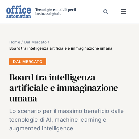
Salta
Tecnologie e modelli per il
al
business digitale
Toggl
contenuto
Navig
SPECIALI
SPECIAL PAPER
Home
Dal Mercato
Board tra intelligenza artificiale e immaginazione umana
TAVOLE ROTONDE DI REDAZIONE
DAL MERCATO
DAL MERCATO
Board tra intelligenza
CARRIERE
artificiale e immaginazione
VIDEO
umana
EVENTI
CHI SIAMO
Lo scenario per il massimo beneficio dalle
tecnologie di AI, machine learning e
augmented intelligence.