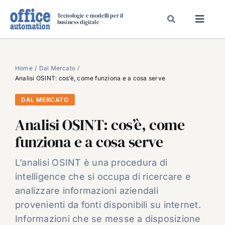
Salta
Tecnologie e modelli per il
al
business digitale
Toggl
contenuto
Navig
SPECIALI
SPECIAL PAPER
Home
Dal Mercato
Analisi OSINT: cos’è, come funziona e a cosa serve
TAVOLE ROTONDE DI REDAZIONE
DAL MERCATO
DAL MERCATO
Analisi OSINT: cos’è, come
CARRIERE
funziona e a cosa serve
VIDEO
EVENTI
L’analisi OSINT è una procedura di
intelligence che si occupa di ricercare e
CHI SIAMO
analizzare informazioni aziendali
provenienti da fonti disponibili su internet.
Informazioni che se messe a disposizione