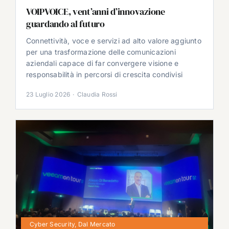
VOIPVOICE, vent’anni d’innovazione
guardando al futuro
Connettività, voce e servizi ad alto valore aggiunto
per una trasformazione delle comunicazioni
aziendali capace di far convergere visione e
responsabilità in percorsi di crescita condivisi
23 Luglio 2026
·
Claudia Rossi
Cyber Security
,
Dal Mercato