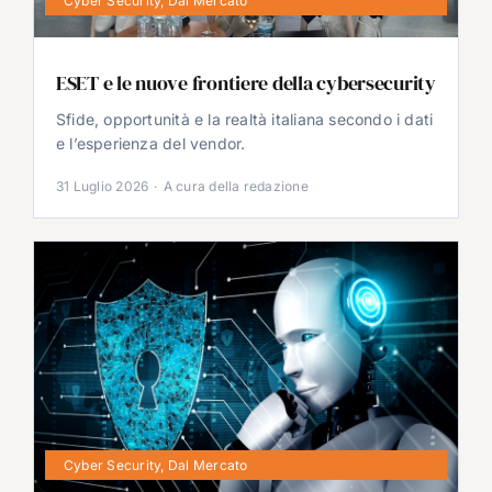
Cyber Security
,
Dal Mercato
ESET e le nuove frontiere della cybersecurity
Sfide, opportunità e la realtà italiana secondo i dati
e l’esperienza del vendor.
31 Luglio 2026
·
A cura della redazione
Cyber Security
,
Dal Mercato