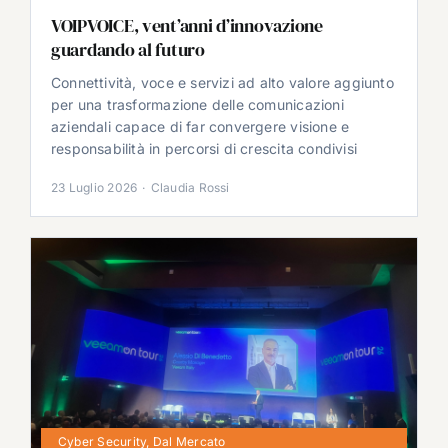
VOIPVOICE, vent’anni d’innovazione
guardando al futuro
Connettività, voce e servizi ad alto valore aggiunto
per una trasformazione delle comunicazioni
aziendali capace di far convergere visione e
responsabilità in percorsi di crescita condivisi
23 Luglio 2026
·
Claudia Rossi
Cyber Security
,
Dal Mercato