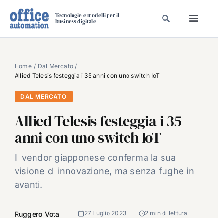
Salta
Tecnologie e modelli per il
al
business digitale
Toggl
contenuto
Navig
SPECIALI
SPECIAL PAPER
Home
Dal Mercato
Allied Telesis festeggia i 35 anni con uno switch IoT
TAVOLE ROTONDE DI REDAZIONE
DAL MERCATO
DAL MERCATO
Allied Telesis festeggia i 35
CARRIERE
anni con uno switch IoT
VIDEO
EVENTI
Il vendor giapponese conferma la sua
visione di innovazione, ma senza fughe in
CHI SIAMO
avanti.
27 Luglio 2023
2 min di lettura
Ruggero Vota