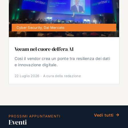
Cyber Security
,
Dal Mercato
Veeam nel cuore dell’era AI
Così il vendor crea un ponte tra resilienza dei dati
e innovazione digitale.
22 Luglio 2026
·
A cura della redazione
Vedi tutti
PROSSIMI APPUNTAMENTI
Eventi