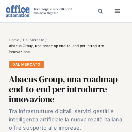
Salta
Tecnologie e modelli per il
al
business digitale
Toggl
contenuto
Navig
SPECIALI
SPECIAL PAPER
Home
Dal Mercato
Abacus Group, una roadmap end-to-end per introdurre
TAVOLE ROTONDE DI REDAZIONE
innovazione
DAL MERCATO
DAL MERCATO
CARRIERE
Abacus Group, una roadmap
VIDEO
end-to-end per introdurre
EVENTI
innovazione
CHI SIAMO
Tra infrastrutture digitali, servizi gestiti e
intelligenza artificiale la nuova realtà italiana
offre supporto alle imprese.