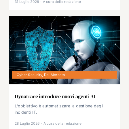
31 Luglio 2026
·
A cura della redazione
Cyber Security
,
Dal Mercato
Dynatrace introduce nuovi agenti AI
L'obbiettivo è automatizzare la gestione degli
incidenti IT.
28 Luglio 2026
·
A cura della redazione