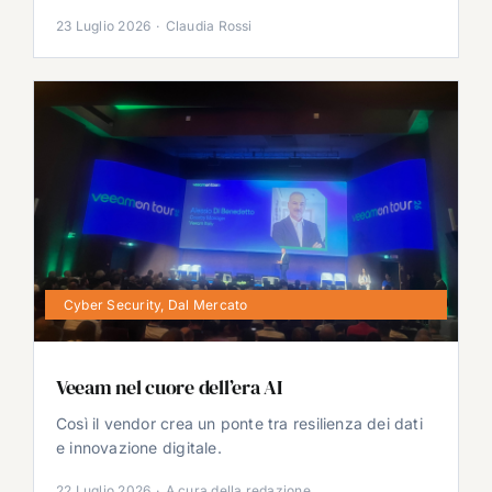
23 Luglio 2026
·
Claudia Rossi
Cyber Security
,
Dal Mercato
Veeam nel cuore dell’era AI
Così il vendor crea un ponte tra resilienza dei dati
e innovazione digitale.
22 Luglio 2026
·
A cura della redazione