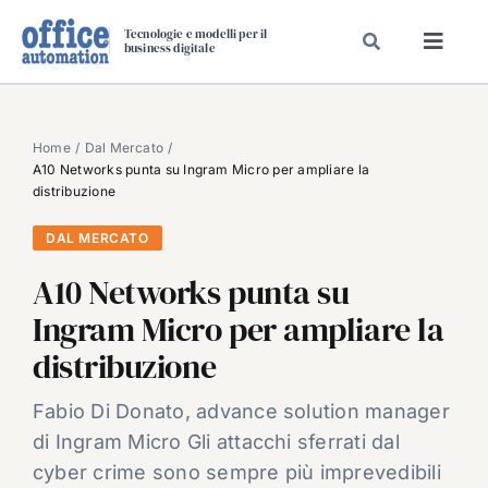
Salta
Tecnologie e modelli per il
al
business digitale
Toggl
contenuto
Navig
SPECIALI
SPECIAL PAPER
Home
Dal Mercato
A10 Networks punta su Ingram Micro per ampliare la
TAVOLE ROTONDE DI REDAZIONE
distribuzione
DAL MERCATO
DAL MERCATO
CARRIERE
A10 Networks punta su
VIDEO
Ingram Micro per ampliare la
EVENTI
distribuzione
CHI SIAMO
Fabio Di Donato, advance solution manager
di Ingram Micro Gli attacchi sferrati dal
cyber crime sono sempre più imprevedibili