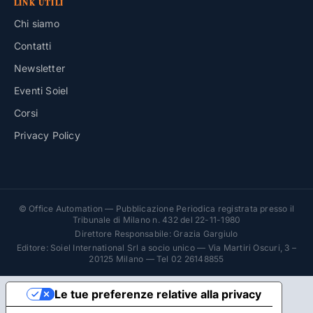
LINK UTILI
Chi siamo
Contatti
Newsletter
Eventi Soiel
Corsi
Privacy Policy
© Office Automation — Pubblicazione Periodica registrata presso il
Tribunale di Milano n. 432 del 22-11-1980
Direttore Responsabile: Grazia Gargiulo
Editore: Soiel International Srl a socio unico — Via Martiri Oscuri, 3 –
20125 Milano — Tel 02 26148855
Le tue preferenze relative alla privacy